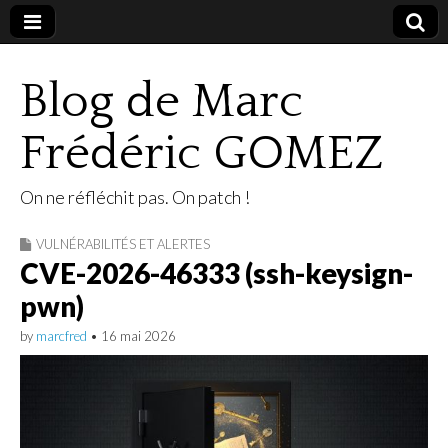
Blog de Marc
Frédéric GOMEZ
On ne réfléchit pas. On patch !
VULNÉRABILITÉS ET ALERTES
CVE-2026-46333 (ssh-keysign-
pwn)
by
marcfred
•
16 mai 2026