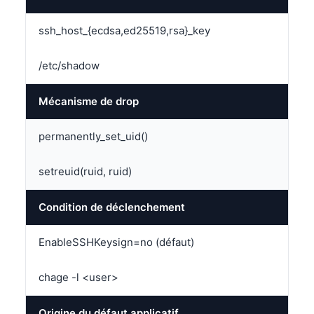
ssh_host_{ecdsa,ed25519,rsa}_key
/etc/shadow
Mécanisme de drop
permanently_set_uid()
setreuid(ruid, ruid)
Condition de déclenchement
EnableSSHKeysign=no (défaut)
chage -l <user>
Origine du défaut applicatif