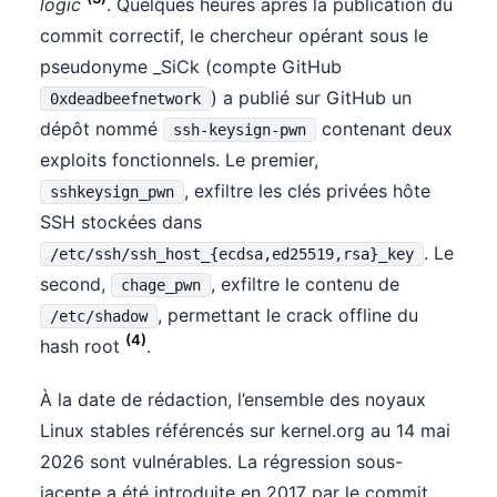
logic
. Quelques heures après la publication du
commit correctif, le chercheur opérant sous le
pseudonyme _SiCk (compte GitHub
) a publié sur GitHub un
0xdeadbeefnetwork
dépôt nommé
contenant deux
ssh-keysign-pwn
exploits fonctionnels. Le premier,
, exfiltre les clés privées hôte
sshkeysign_pwn
SSH stockées dans
. Le
/etc/ssh/ssh_host_{ecdsa,ed25519,rsa}_key
second,
, exfiltre le contenu de
chage_pwn
, permettant le crack offline du
/etc/shadow
(4)
hash root
.
À la date de rédaction, l’ensemble des noyaux
Linux stables référencés sur kernel.org au 14 mai
2026 sont vulnérables. La régression sous-
jacente a été introduite en 2017 par le commit