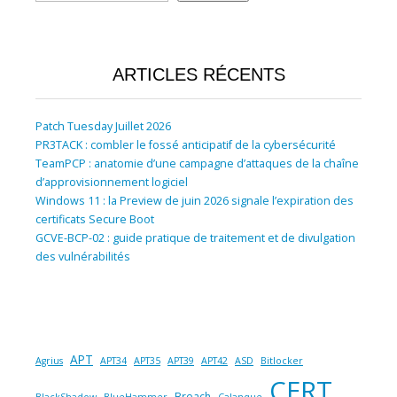
ARTICLES RÉCENTS
Patch Tuesday Juillet 2026
PR3TACK : combler le fossé anticipatif de la cybersécurité
TeamPCP : anatomie d’une campagne d’attaques de la chaîne
d’approvisionnement logiciel
Windows 11 : la Preview de juin 2026 signale l’expiration des
certificats Secure Boot
GCVE-BCP-02 : guide pratique de traitement et de divulgation
des vulnérabilités
APT
Agrius
APT34
APT35
APT39
APT42
ASD
Bitlocker
CERT
Breach