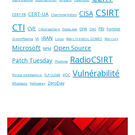
BlackShadow
BlueHammer
Calanque
CSIRT
CISA
CERT-UA
CERT-FR
Charming Kitten
CTI
CVE
FBI
DFIR
Fortinet
Cyberwarfare
DataLeak
DNS
iRAN
IA
GreenPlasma
Linux
Marc Frédéric GOMEZ
Mercury
Microsoft
Open Source
NPM
RadioCSIRT
Patch Tuesday
Phishing
Vulnérabilité
VOC
Threat Intelligence
TLP:CLEAR
ZeroDay
Whatsapp
Yellowkey