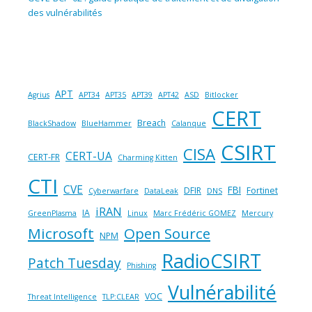
des vulnérabilités
APT
Agrius
APT34
APT35
APT39
APT42
ASD
Bitlocker
CERT
Breach
BlackShadow
BlueHammer
Calanque
CSIRT
CISA
CERT-UA
CERT-FR
Charming Kitten
CTI
CVE
FBI
DFIR
Fortinet
Cyberwarfare
DataLeak
DNS
iRAN
IA
GreenPlasma
Linux
Marc Frédéric GOMEZ
Mercury
Microsoft
Open Source
NPM
RadioCSIRT
Patch Tuesday
Phishing
Vulnérabilité
VOC
Threat Intelligence
TLP:CLEAR