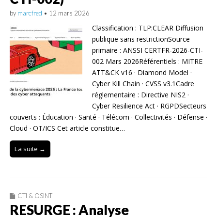
by
marcfred
•
12 mars 2026
Classification : TLP:CLEAR Diffusion
publique sans restrictionSource
primaire : ANSSI CERTFR-2026-CTI-
002 Mars 2026Référentiels : MITRE
ATT&CK v16 · Diamond Model ·
Cyber Kill Chain · CVSS v3.1Cadre
réglementaire : Directive NIS2 ·
Cyber Resilience Act · RGPDSecteurs
couverts : Éducation · Santé · Télécom · Collectivités · Défense ·
Cloud · OT/ICS Cet article constitue…
La suite →
CTI & OSINT
RESURGE : Analyse