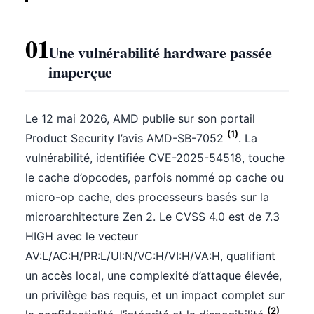
01
Une vulnérabilité hardware passée
inaperçue
Le 12 mai 2026, AMD publie sur son portail
(1)
Product Security l’avis AMD-SB-7052
. La
vulnérabilité, identifiée CVE-2025-54518, touche
le cache d’opcodes, parfois nommé op cache ou
micro-op cache, des processeurs basés sur la
microarchitecture Zen 2. Le CVSS 4.0 est de 7.3
HIGH avec le vecteur
AV:L/AC:H/PR:L/UI:N/VC:H/VI:H/VA:H, qualifiant
un accès local, une complexité d’attaque élevée,
un privilège bas requis, et un impact complet sur
(2)