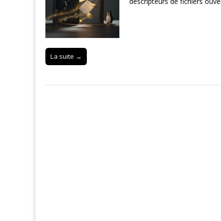
descripteurs de fichiers ouve
La suite →