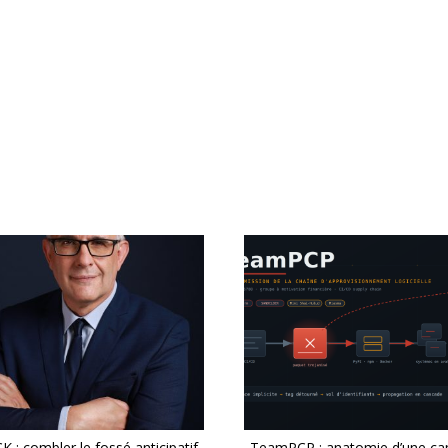
 : combler le fossé anticipatif
TeamPCP : anatomie d’une c