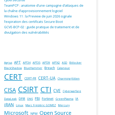
cybersécurité
TeamPCP : anatomie d’une campagne d’attaques de
la chaîne d’approvisionnement logiciel
Windows 11 : la Preview de juin 2026 signale
l’expiration des certificats Secure Boot
GCVE-BCP-02 : guide pratique de traitement et de
divulgation des vulnérabilités
APT
Agrius
APT34
APT35
APT39
APT42
ASD
Bitlocker
Breach
BlackShadow
BlueHammer
Calanque
CERT
CERT-UA
CERT-FR
Charming Kitten
CSIRT
CTI
CISA
CVE
Cyberwarfare
FBI
DFIR
Fortinet
IA
DataLeak
DNS
GreenPlasma
iRAN
Linux
Marc Frédéric GOMEZ
Mercury
Microsoft
Open Source
NPM