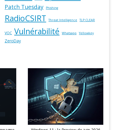
Patch Tuesday
Phishing
RadioCSIRT
Threat Intelligence
TLP:CLEAR
Vulnérabilité
VOC
Whatsapp
Yellowkey
ZeroDay
ampagne
Windows 11 : la Preview de juin 2026