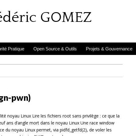
rédéric GOMEZ
ité Pratique
Open Source & Outils
Projets & Gouvernance
ign-pwn)
ité noyau Linux Lire les fichiers root sans privilège : ce que la
uf ans d’angle mort dans le noyau Linux Une race window
ce du noyau Linux permet, via pidfd_getfd(2), de voler les