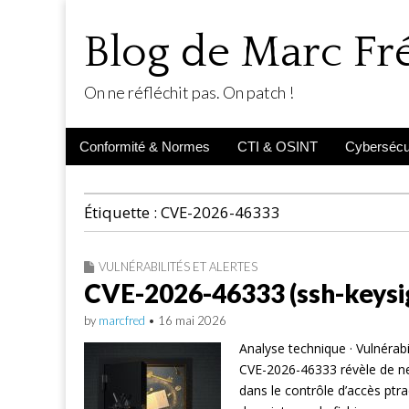
Blog de Marc F
On ne réfléchit pas. On patch !
Main
Skip
Conformité & Normes
CTI & OSINT
Cybersécur
menu
to
content
Étiquette :
CVE-2026-46333
VULNÉRABILITÉS ET ALERTES
CVE-2026-46333 (ssh-keys
by
marcfred
•
16 mai 2026
Analyse technique · Vulnérabil
CVE-2026-46333 révèle de ne
dans le contrôle d’accès ptra