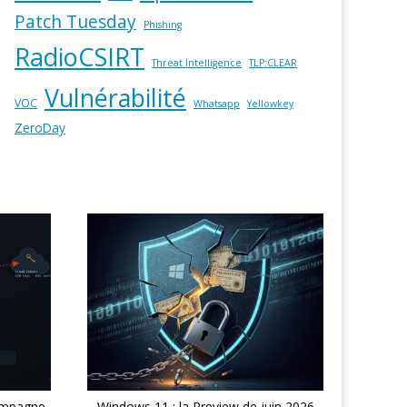
Patch Tuesday
Phishing
RadioCSIRT
Threat Intelligence
TLP:CLEAR
Vulnérabilité
VOC
Whatsapp
Yellowkey
ZeroDay
ampagne
Windows 11 : la Preview de juin 2026