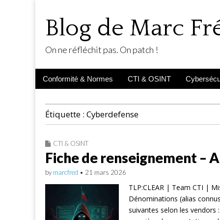
Blog de Marc F
On ne réfléchit pas. On patch !
Main
Skip
Conformité & Normes
CTI & OSINT
Cybersécur
menu
to
content
Étiquette :
Cyberdefense
CTI & OSINT
Fiche de renseignement – 
by
marcfred
•
21 mars 2026
TLP:CLEAR | Team CTI | Mi
Dénominations (alias connus
suivantes selon les vendors