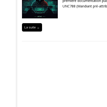
première documentation publ
UNC788 (Mandiant pré-attri
La suite →