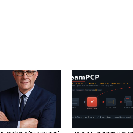
 : combler le fossé anticipatif
TeamPCP : anatomie d’une c