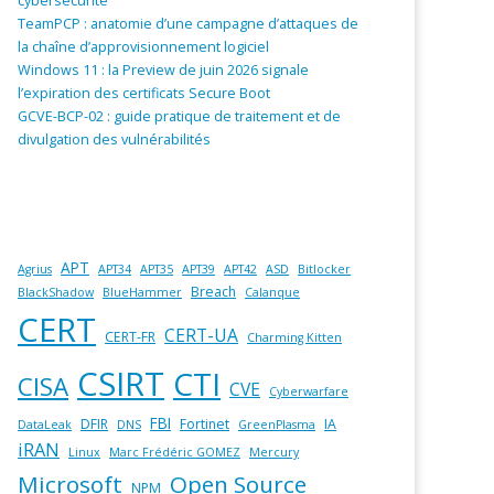
cybersécurité
TeamPCP : anatomie d’une campagne d’attaques de
la chaîne d’approvisionnement logiciel
Windows 11 : la Preview de juin 2026 signale
l’expiration des certificats Secure Boot
GCVE-BCP-02 : guide pratique de traitement et de
divulgation des vulnérabilités
APT
Agrius
APT34
APT35
APT39
APT42
ASD
Bitlocker
Breach
BlackShadow
BlueHammer
Calanque
CERT
CERT-UA
CERT-FR
Charming Kitten
CSIRT
CTI
CISA
CVE
Cyberwarfare
FBI
DFIR
Fortinet
IA
DataLeak
DNS
GreenPlasma
iRAN
Linux
Marc Frédéric GOMEZ
Mercury
Microsoft
Open Source
NPM