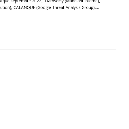
ique septembre 2022), Damselfly (Mandiant interne),
bution), CALANQUE (Google Threat Analysis Group),…