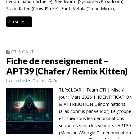
dénomination actuelle), Seedworm (Symantec/Broadcom),
Static Kitten (CrowdStrike), Earth Vetala (Trend Micro),…
La suite →
CTI & OSINT
Fiche de renseignement –
APT39 (Chafer / Remix Kitten)
by
marcfred
•
21 mars 2026
TLP:CLEAR | Team CTI | Mise à
jour : Mars 2026 1. IDENTIFICATION
& ATTRIBUTION Dénominations
(alias connus par vendor) Le groupe
est suivi sous les dénominations
suivantes selon les vendors : APT39
(Mandiant/Google TI, dénomination