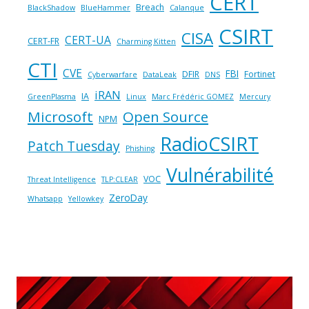
CERT
Breach
BlackShadow
BlueHammer
Calanque
CSIRT
CISA
CERT-UA
CERT-FR
Charming Kitten
CTI
CVE
FBI
DFIR
Fortinet
Cyberwarfare
DataLeak
DNS
iRAN
IA
GreenPlasma
Linux
Marc Frédéric GOMEZ
Mercury
Microsoft
Open Source
NPM
RadioCSIRT
Patch Tuesday
Phishing
Vulnérabilité
VOC
Threat Intelligence
TLP:CLEAR
ZeroDay
Whatsapp
Yellowkey