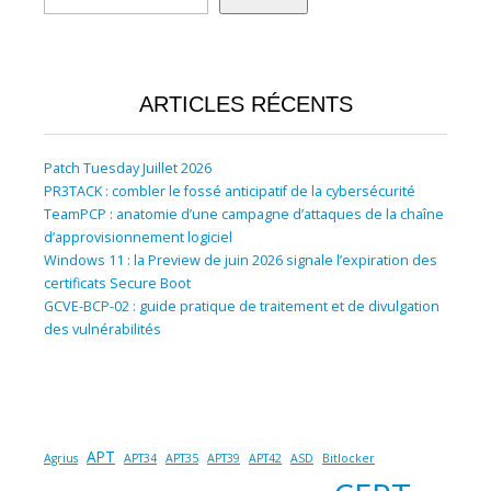
ARTICLES RÉCENTS
Patch Tuesday Juillet 2026
PR3TACK : combler le fossé anticipatif de la cybersécurité
TeamPCP : anatomie d’une campagne d’attaques de la chaîne
d’approvisionnement logiciel
Windows 11 : la Preview de juin 2026 signale l’expiration des
certificats Secure Boot
GCVE-BCP-02 : guide pratique de traitement et de divulgation
des vulnérabilités
APT
Agrius
APT34
APT35
APT39
APT42
ASD
Bitlocker