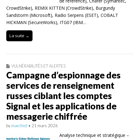
de référence), Chafer (Symantec,
CrowdStrike), REMIX KITTEN (CrowdStrike), Burgundy
Sandstorm (Microsoft), Radio Serpens (ESET), COBALT
HICKMAN (SecureWorks), ITG07 (IBM…
La suite →
VULNÉRABILITÉS ET ALERTES
Campagne d’espionnage des
services de renseignement
russes ciblant les comptes
Signal et les applications de
messagerie chiffrée
by
marcfred
•
21 mars 2026
Analyse technique et stratégique –