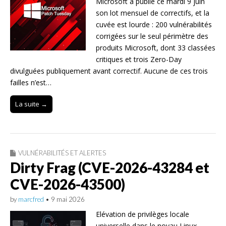
Microsoft a publié ce mardi 9 juin
son lot mensuel de correctifs, et la
cuvée est lourde : 200 vulnérabilités
corrigées sur le seul périmètre des
produits Microsoft, dont 33 classées
critiques et trois Zero-Day
divulguées publiquement avant correctif. Aucune de ces trois
failles n’est…
La suite →
VULNÉRABILITÉS ET ALERTES
Dirty Frag (CVE-2026-43284 et
CVE-2026-43500)
by
marcfred
•
9 mai 2026
Elévation de privilèges locale
universelle dans le noyau Linux