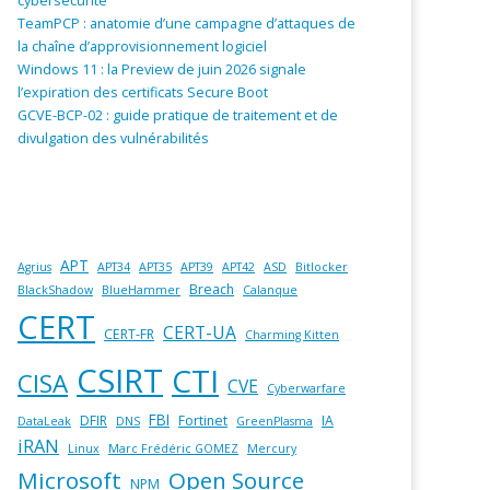
cybersécurité
TeamPCP : anatomie d’une campagne d’attaques de
la chaîne d’approvisionnement logiciel
Windows 11 : la Preview de juin 2026 signale
l’expiration des certificats Secure Boot
GCVE-BCP-02 : guide pratique de traitement et de
divulgation des vulnérabilités
APT
Agrius
APT34
APT35
APT39
APT42
ASD
Bitlocker
Breach
BlackShadow
BlueHammer
Calanque
CERT
CERT-UA
CERT-FR
Charming Kitten
CSIRT
CTI
CISA
CVE
Cyberwarfare
FBI
DFIR
Fortinet
IA
DataLeak
DNS
GreenPlasma
iRAN
Linux
Marc Frédéric GOMEZ
Mercury
Microsoft
Open Source
NPM