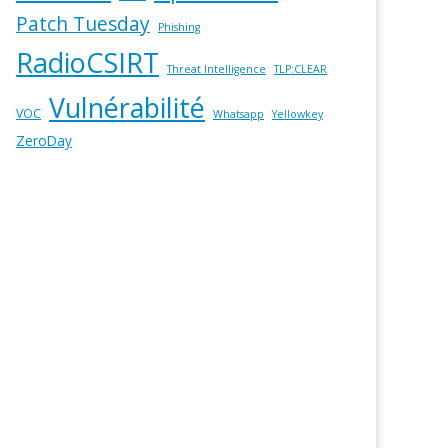
Patch Tuesday
Phishing
RadioCSIRT
Threat Intelligence
TLP:CLEAR
Vulnérabilité
VOC
Whatsapp
Yellowkey
ZeroDay