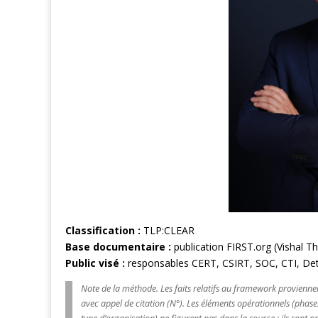
Classification :
TLP:CLEAR
Base documentaire :
publication FIRST.org (Vishal Th
Public visé :
responsables CERT, CSIRT, SOC, CTI, Dete
Note de la méthode. Les faits relatifs au framework proviennent
avec appel de citation (N°). Les éléments opérationnels (phas