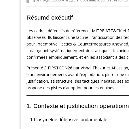
type d’organisation) ne figurent pas dans la source : ils sont 
Résumé exécutif
Les cadres défensifs de référence, MITRE ATT&CK et 
observées. Ils laissent une lacune : l’anticipation des
pour Preemptive Tactics & Countermeasures Knowledge
cataloguant systématiquement des tactiques, techniqu
confirmées empiriquement, et en les associant à des c
Présenté à FIRSTCON26 par Vishal Thakur et Atlassian,
leurs environnements avant l’exploitation, plutôt que de
justification, sa structure, ses tactiques inédites, ses 
propose des pistes d’adoption pour les équipes.
1. Contexte et justification opérationn
1.1 L’asymétrie défensive fondamentale