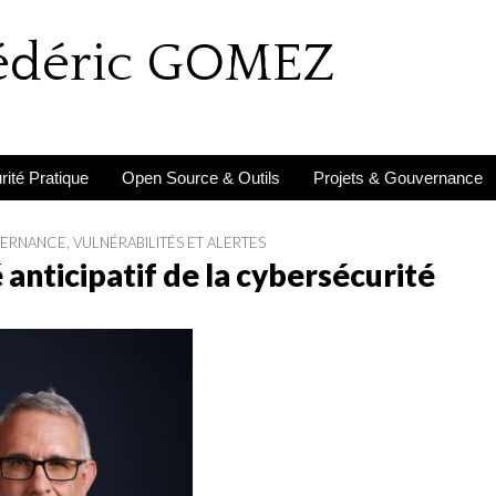
rédéric GOMEZ
ité Pratique
Open Source & Outils
Projets & Gouvernance
VERNANCE
,
VULNÉRABILITÉS ET ALERTES
anticipatif de la cybersécurité