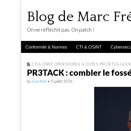
Blog de Marc F
On ne réfléchit pas. On patch !
Main
Skip
Conformité & Normes
CTI & OSINT
Cybersécur
menu
to
content
CTI & OSINT
,
OPEN SOURCE & OUTILS
,
PROJETS & GOU
PR3TACK : combler le fossé 
by
marcfred
•
9 juillet 2026