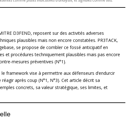
présentés comme pistes indicatives d’analyste, et signalés comme tels.
MITRE D3FEND, reposent sur des activités adverses
 techniques plausibles mais non encore constatées. PR3TACK,
base, se propose de combler ce fossé anticipatif en
es et procédures techniquement plausibles mais pas encore
ontre-mesures préventives (N°1).
 le framework vise à permettre aux défenseurs d’endurcir
 réagir après coup (N°1, N°3). Cet article décrit sa
exemples concrets, sa valeur stratégique, ses limites, et
elle