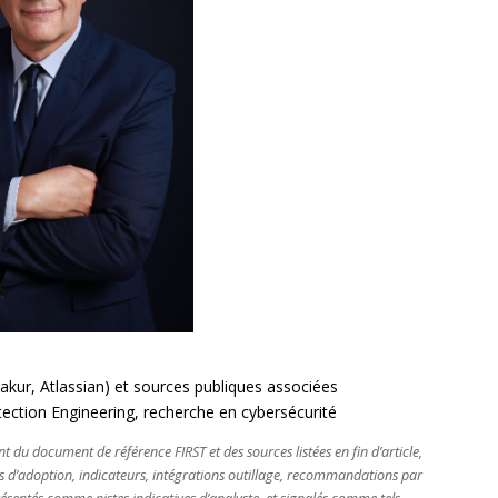
akur, Atlassian) et sources publiques associées
ction Engineering, recherche en cybersécurité
 du document de référence FIRST et des sources listées en fin d’article,
es d’adoption, indicateurs, intégrations outillage, recommandations par