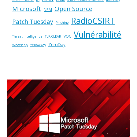
Microsoft
Open Source
NPM
RadioCSIRT
Patch Tuesday
Phishing
Vulnérabilité
VOC
Threat Intelligence
TLP:CLEAR
ZeroDay
Whatsapp
Yellowkey