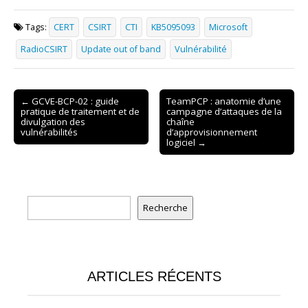
Tags:
CERT
CSIRT
CTI
KB5095093
Microsoft
RadioCSIRT
Update out of band
Vulnérabilité
Post
← GCVE-BCP-02 : guide
TeamPCP : anatomie d’une
pratique de traitement et de
campagne d’attaques de la
navigation
divulgation des
chaîne
vulnérabilités
d’approvisionnement
logiciel →
Rechercher
Recherche
ARTICLES RÉCENTS