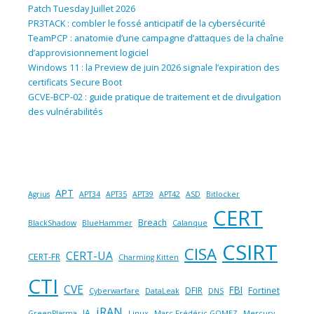
Patch Tuesday Juillet 2026
PR3TACK : combler le fossé anticipatif de la cybersécurité
TeamPCP : anatomie d’une campagne d’attaques de la chaîne
d’approvisionnement logiciel
Windows 11 : la Preview de juin 2026 signale l’expiration des
certificats Secure Boot
GCVE-BCP-02 : guide pratique de traitement et de divulgation
des vulnérabilités
APT
Agrius
APT34
APT35
APT39
APT42
ASD
Bitlocker
CERT
Breach
BlackShadow
BlueHammer
Calanque
CSIRT
CISA
CERT-UA
CERT-FR
Charming Kitten
CTI
CVE
FBI
DFIR
Fortinet
Cyberwarfare
DataLeak
DNS
iRAN
IA
GreenPlasma
Linux
Marc Frédéric GOMEZ
Mercury