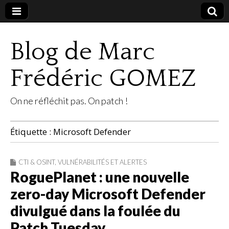
Blog de Marc
Frédéric GOMEZ
On ne réfléchit pas. On patch !
Étiquette :
Microsoft Defender
CTI & OSINT
,
VULNÉRABILITÉS ET ALERTES
RoguePlanet : une nouvelle
zero-day Microsoft Defender
divulgué dans la foulée du
Patch Tuesday