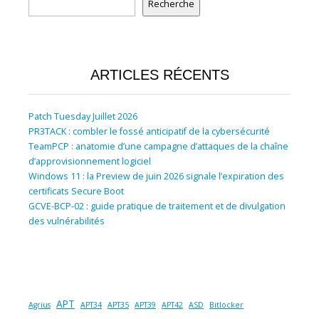
Recherche
ARTICLES RÉCENTS
Patch Tuesday Juillet 2026
PR3TACK : combler le fossé anticipatif de la cybersécurité
TeamPCP : anatomie d’une campagne d’attaques de la chaîne
d’approvisionnement logiciel
Windows 11 : la Preview de juin 2026 signale l’expiration des
certificats Secure Boot
GCVE-BCP-02 : guide pratique de traitement et de divulgation
des vulnérabilités
APT
Agrius
APT34
APT35
APT39
APT42
ASD
Bitlocker