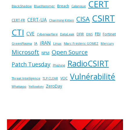
CERT
Breach
BlackShadow
BlueHammer
Calanque
CSIRT
CISA
CERT-UA
CERT-FR
Charming Kitten
CTI
CVE
FBI
DFIR
Fortinet
Cyberwarfare
DataLeak
DNS
iRAN
IA
GreenPlasma
Linux
Marc Frédéric GOMEZ
Mercury
Microsoft
Open Source
NPM
RadioCSIRT
Patch Tuesday
Phishing
Vulnérabilité
VOC
Threat Intelligence
TLP:CLEAR
ZeroDay
Whatsapp
Yellowkey