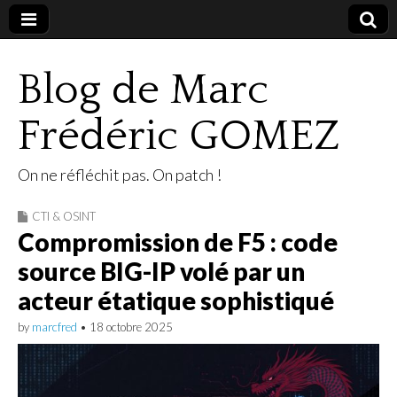
Blog de Marc
Frédéric GOMEZ
On ne réfléchit pas. On patch !
CTI & OSINT
Compromission de F5 : code
source BIG-IP volé par un
acteur étatique sophistiqué
by
marcfred
•
18 octobre 2025