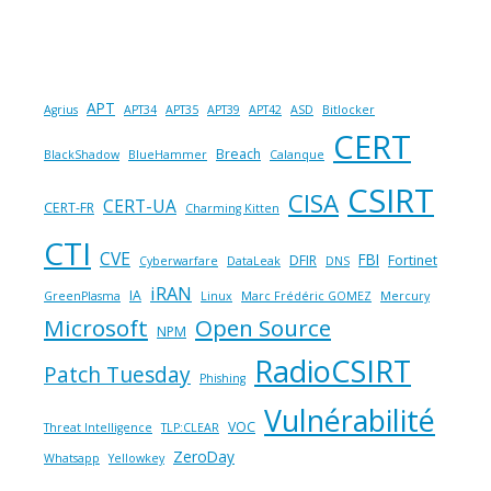
APT
Agrius
APT34
APT35
APT39
APT42
ASD
Bitlocker
CERT
Breach
BlackShadow
BlueHammer
Calanque
CSIRT
CISA
CERT-UA
CERT-FR
Charming Kitten
CTI
CVE
FBI
DFIR
Fortinet
Cyberwarfare
DataLeak
DNS
iRAN
IA
GreenPlasma
Linux
Marc Frédéric GOMEZ
Mercury
Microsoft
Open Source
NPM
RadioCSIRT
Patch Tuesday
Phishing
Vulnérabilité
VOC
Threat Intelligence
TLP:CLEAR
ZeroDay
Whatsapp
Yellowkey