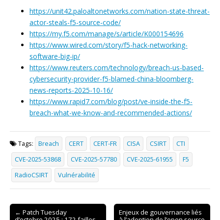
https://unit42.paloaltonetworks.com/nation-state-threat-
actor-steals-f5-source-code/
https://my.f5.com/manage/s/article/K000154696
https://www.wired.com/story/f5-hack-networking-
software-big-ip/
https://www.reuters.com/technology/breach-us-based-
cybersecurity-provider-f5-blamed-china-bloomberg-
news-reports-2025-10-16/
https://www.rapid7.com/blog/post/ve-inside-the-f5-
breach-what-we-know-and-recommended-actions/
Tags:
Breach
CERT
CERT-FR
CISA
CSIRT
CTI
CVE-2025-53868
CVE-2025-57780
CVE-2025-61955
F5
RadioCSIRT
Vulnérabilité
Post
← Patch Tuesday
Enjeux de gouvernance liés
d’octobre 2025 : 172 failles
à l’adoption de l’open source