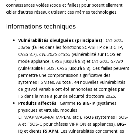
connaissances volées (code et failles) pour potentiellement
cibler d’autres réseaux utilisant ces mêmes technologies.
Informations techniques
Vulnérabilités divulguées (principales)
:
CVE-2025-
53868
(failles dans les fonctions SCP/SFTP de BIG-IP,
CVSS 8.7),
CVE-2025-61955
(vulnérabilité sur F5OS en
mode appliance, CVSS jusqu’à 8.8) et
CVE-2025-57780
(vulnérabilité F5OS, CVSS jusqu’à 8.8). Ces failles peuvent
permettre une compromission significative des
systèmes F5 visés. Au total,
44
nouvelles vulnérabilités
de gravité variable ont été annoncées et corrigées par
F5 dans la mise à jour de sécurité d’octobre 2025.
Produits affectés
: Gamme
F5 BIG-IP
(systèmes
physiques et virtuels, modules
LTM/APM/ASM/AFM/PEM, etc.),
F5OS
(systèmes F5OS-
A et F5OS-C pour châssis VIPRION et appliances),
BIG-
IQ
et clients
F5 APM
. Les vulnérabilités concernent les