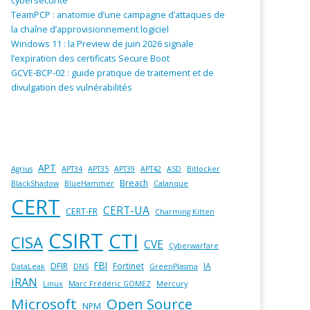
cybersécurité
TeamPCP : anatomie d’une campagne d’attaques de
la chaîne d’approvisionnement logiciel
Windows 11 : la Preview de juin 2026 signale
l’expiration des certificats Secure Boot
GCVE-BCP-02 : guide pratique de traitement et de
divulgation des vulnérabilités
APT
Agrius
APT34
APT35
APT39
APT42
ASD
Bitlocker
Breach
BlackShadow
BlueHammer
Calanque
CERT
CERT-UA
CERT-FR
Charming Kitten
CSIRT
CTI
CISA
CVE
Cyberwarfare
FBI
DFIR
Fortinet
IA
DataLeak
DNS
GreenPlasma
iRAN
Linux
Marc Frédéric GOMEZ
Mercury
Microsoft
Open Source
NPM