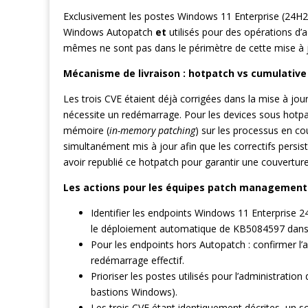
Exclusivement les postes Windows 11 Enterprise (24H2
Windows Autopatch
et
utilisés pour des opérations d’
mêmes ne sont pas dans le périmètre de cette mise à j
Mécanisme de livraison : hotpatch vs cumulativ
Les trois CVE étaient déjà corrigées dans la mise à jo
nécessite un redémarrage. Pour les devices sous hotp
mémoire (
in-memory patching
) sur les processus en co
simultanément mis à jour afin que les correctifs persis
avoir republié ce hotpatch pour garantir une couvertur
Les actions pour les équipes patch managemen
Identifier les endpoints Windows 11 Enterprise 
le déploiement automatique de KB5084597 dans 
Pour les endpoints hors Autopatch : confirmer l’a
redémarrage effectif.
Prioriser les postes utilisés pour l’administratio
bastions Windows).
Les trois CVE étant identiquement décrites, un 