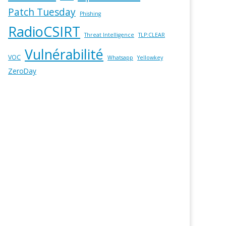
Patch Tuesday
Phishing
RadioCSIRT
Threat Intelligence
TLP:CLEAR
Vulnérabilité
VOC
Whatsapp
Yellowkey
ZeroDay