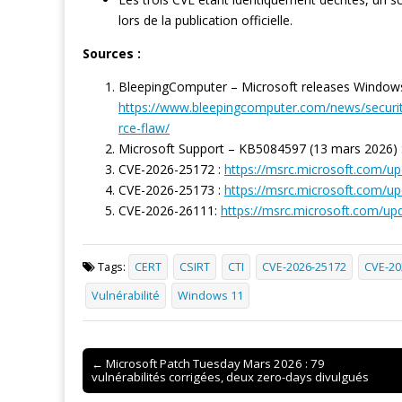
lors de la publication officielle.
Sources :
BleepingComputer – Microsoft releases Windows
https://www.bleepingcomputer.com/news/securit
rce-flaw/
Microsoft Support – KB5084597 (13 mars 2026) 
CVE-2026-25172 :
https://msrc.microsoft.com/up
CVE-2026-25173 :
https://msrc.microsoft.com/up
CVE-2026-26111:
https://msrc.microsoft.com/up
Tags:
CERT
CSIRT
CTI
CVE-2026-25172
CVE-20
Vulnérabilité
Windows 11
Post
← Microsoft Patch Tuesday Mars 2026 : 79
vulnérabilités corrigées, deux zero-days divulgués
navigation