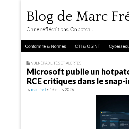
Blog de Marc F
On ne réfléchit pas. On patch !
Main
Skip
Conformité & Normes
CTI & OSINT
Cybersécur
menu
to
content
VULNÉRABILITÉS ET ALERTES
Microsoft publie un hotpa
RCE critiques dans le snap-
by
marcfred
•
15 mars 2026