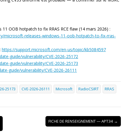
 11 OOB hotpatch to fix RRAS RCE flaw (14 mars 2026) :
y/microsoft-releases-windows-11-oob-hotpatch-to-fix-rras-
:
https://support.microsoft.com/en-us/topic/kb5084597
date-guide/vulnerability/CVE-2026-25172
date-guide/vulnerability/CVE-2026-25173
date-guide/vulnerability/CVE-2026-26111
26-25173
CVE-2026-26111
Microsoft
RadioCSIRT
RRAS
FICHE DE RENSEIGNEMENT — APT34 →