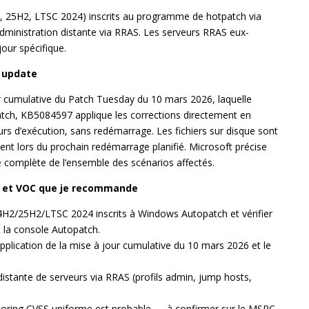
, 25H2, LTSC 2024) inscrits au programme de hotpatch via
administration distante via RRAS. Les serveurs RRAS eux-
our spécifique.
e update
ur cumulative du Patch Tuesday du 10 mars 2026, laquelle
atch, KB5084597 applique les corrections directement en
urs d’exécution, sans redémarrage. Les fichiers sur disque sont
tent lors du prochain redémarrage planifié. Microsoft précise
e complète de l’ensemble des scénarios affectés.
t et VOC que je recommande
24H2/25H2/LTSC 2024 inscrits à Windows Autopatch et vérifier
la console Autopatch.
pplication de la mise à jour cumulative du 10 mars 2026 et le
n distante de serveurs via RRAS (profils admin, jump hosts,
scoring CVSS uniforme est probable — à confirmer sur le MSRC