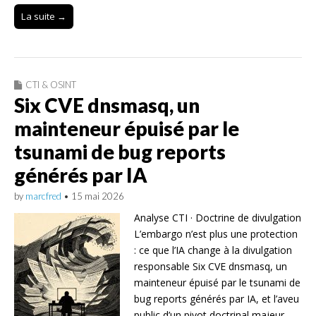
La suite →
CTI & OSINT
Six CVE dnsmasq, un
mainteneur épuisé par le
tsunami de bug reports
générés par IA
by
marcfred
•
15 mai 2026
Analyse CTI · Doctrine de divulgation
L’embargo n’est plus une protection
: ce que l’IA change à la divulgation
responsable Six CVE dnsmasq, un
mainteneur épuisé par le tsunami de
bug reports générés par IA, et l’aveu
public d’un pivot doctrinal majeur.