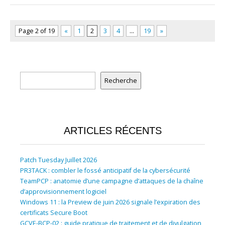
Page 2 of 19
«
1
2
3
4
…
19
»
Rechercher
Recherche
ARTICLES RÉCENTS
Patch Tuesday Juillet 2026
PR3TACK : combler le fossé anticipatif de la cybersécurité
TeamPCP : anatomie d’une campagne d’attaques de la chaîne
d’approvisionnement logiciel
Windows 11 : la Preview de juin 2026 signale l’expiration des
certificats Secure Boot
GCVE-BCP-02 : guide pratique de traitement et de divulgation