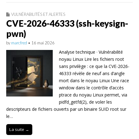
VULNÉRABILITÉS ET ALERTES
CVE-2026-46333 (ssh-keysign-
pwn)
by
marcfred
•
16 mai 2026
Analyse technique · Vulnérabilité
noyau Linux Lire les fichiers root
sans privilège : ce que la CVE-2026-
46333 révèle de neuf ans d’angle
mort dans le noyau Linux Une race
window dans le contrôle d’accès
ptrace du noyau Linux permet, via
pidfd_getfd(2), de voler les
descripteurs de fichiers ouverts par un binaire SUID root sur
le…
La suite →