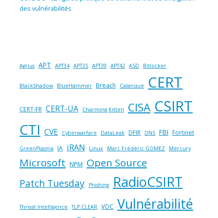
des vulnérabilités
APT
Agrius
APT34
APT35
APT39
APT42
ASD
Bitlocker
CERT
Breach
BlackShadow
BlueHammer
Calanque
CSIRT
CISA
CERT-UA
CERT-FR
Charming Kitten
CTI
CVE
FBI
DFIR
Fortinet
Cyberwarfare
DataLeak
DNS
iRAN
IA
GreenPlasma
Linux
Marc Frédéric GOMEZ
Mercury
Microsoft
Open Source
NPM
RadioCSIRT
Patch Tuesday
Phishing
Vulnérabilité
VOC
Threat Intelligence
TLP:CLEAR