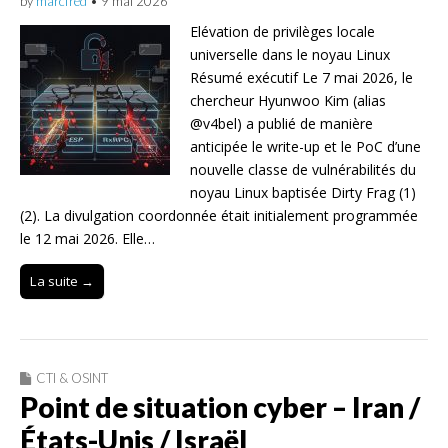
by
marcfred
•
9 mai 2026
Elévation de privilèges locale
universelle dans le noyau Linux
Résumé exécutif Le 7 mai 2026, le
chercheur Hyunwoo Kim (alias
@v4bel) a publié de manière
anticipée le write-up et le PoC d’une
nouvelle classe de vulnérabilités du
noyau Linux baptisée Dirty Frag (1)
(2). La divulgation coordonnée était initialement programmée
le 12 mai 2026. Elle…
La suite →
CTI & OSINT
Point de situation cyber – Iran /
États-Unis / Israël