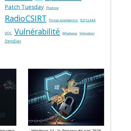
Patch Tuesday
Phishing
RadioCSIRT
Threat Intelligence
TLP:CLEAR
Vulnérabilité
VOC
Whatsapp
Yellowkey
ZeroDay
ampagne
Windows 11 : la Preview de juin 2026