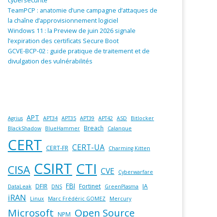
cybersécurité
TeamPCP : anatomie d’une campagne d’attaques de
la chaîne d’approvisionnement logiciel
Windows 11 : la Preview de juin 2026 signale
l’expiration des certificats Secure Boot
GCVE-BCP-02 : guide pratique de traitement et de
divulgation des vulnérabilités
APT
Agrius
APT34
APT35
APT39
APT42
ASD
Bitlocker
Breach
BlackShadow
BlueHammer
Calanque
CERT
CERT-UA
CERT-FR
Charming Kitten
CSIRT
CTI
CISA
CVE
Cyberwarfare
FBI
DFIR
Fortinet
IA
DataLeak
DNS
GreenPlasma
iRAN
Linux
Marc Frédéric GOMEZ
Mercury
Microsoft
Open Source
NPM