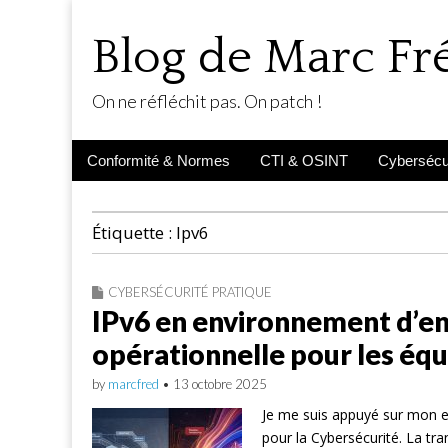
Blog de Marc F
On ne réfléchit pas. On patch !
Main
Skip
Conformité & Normes
CTI & OSINT
Cybersécur
menu
to
content
Étiquette :
Ipv6
CYBERSÉCURITÉ PRATIQUE
IPv6 en environnement d’ent
opérationnelle pour les équ
by
marcfred
•
13 octobre 2025
Je me suis appuyé sur mon ex
pour la Cybersécurité. La tra