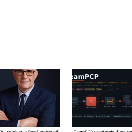
 : combler le fossé anticipatif
TeamPCP : anatomie d’une c