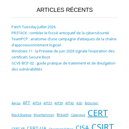
ARTICLES RÉCENTS
Patch Tuesday Juillet 2026
PR3TACK : combler le fossé anticipatif de la cybersécurité
TeamPCP : anatomie d’une campagne d’attaques de la chaîne
d’approvisionnement logiciel
Windows 11 : la Preview de juin 2026 signale l’expiration des
certificats Secure Boot
GCVE-BCP-02 : guide pratique de traitement et de divulgation
des vulnérabilités
APT
Agrius
APT34
APT35
APT39
APT42
ASD
Bitlocker
CERT
Breach
BlackShadow
BlueHammer
Calanque
CSIRT
CISA
CERT-UA
CERT-FR
Charming Kitten