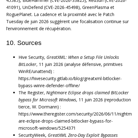
45585), BlueHammer (CVE-2026-33825), RedSun (CVE-2026-
41091), UnDefend (CVE-2026-45498), GreenPlasma et
RoguePlanet. La cadence et la proximité avec le Patch
Tuesday de juin 2026 suggèrent une focalisation continue sur
l’environnement de récupération.
10. Sources
Hive Security,
GreatXML: When a Setup File Unlocks
BitLocker
, 11 juin 2026 (analyse défensive, primitives
WinRE/unattend) :
https://hivesecurity.gitlab.io/blog/greatxml-bitlocker-
bypass-winre-defender-offline/
The Register,
Nightmare Eclipse drops claimed BitLocker
bypass for Microsoft Windows
, 11 juin 2026 (reproduction
tierce, W. Dormann) :
https://www.theregister.com/security/2026/06/11/nightm
are-eclipse-drops-claimed-bitlocker-bypass-for-
microsoft-windows/5254371
SecurityWeek,
GreatXML Zero-Day Exploit Bypasses