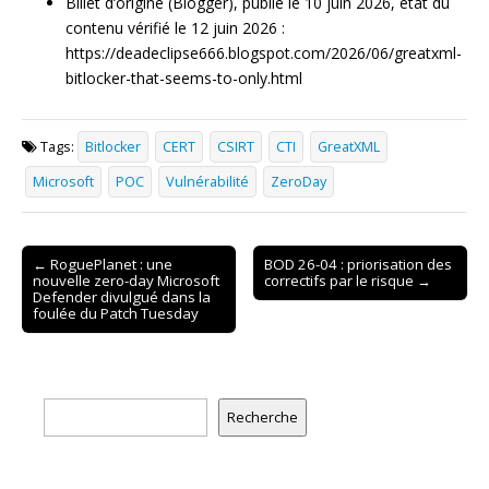
Billet d’origine (Blogger), publié le 10 juin 2026, état du
contenu vérifié le 12 juin 2026 :
https://deadeclipse666.blogspot.com/2026/06/greatxml-
bitlocker-that-seems-to-only.html
Tags:
Bitlocker
CERT
CSIRT
CTI
GreatXML
Microsoft
POC
Vulnérabilité
ZeroDay
Post
← RoguePlanet : une
BOD 26-04 : priorisation des
nouvelle zero-day Microsoft
correctifs par le risque →
navigation
Defender divulgué dans la
foulée du Patch Tuesday
Rechercher
Recherche