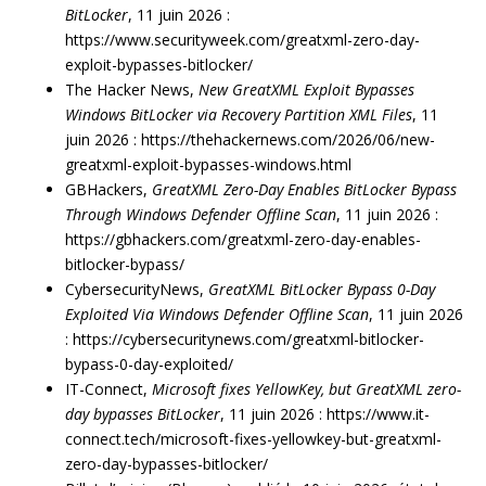
BitLocker
, 11 juin 2026 :
https://www.securityweek.com/greatxml-zero-day-
exploit-bypasses-bitlocker/
The Hacker News,
New GreatXML Exploit Bypasses
Windows BitLocker via Recovery Partition XML Files
, 11
juin 2026 : https://thehackernews.com/2026/06/new-
greatxml-exploit-bypasses-windows.html
GBHackers,
GreatXML Zero-Day Enables BitLocker Bypass
Through Windows Defender Offline Scan
, 11 juin 2026 :
https://gbhackers.com/greatxml-zero-day-enables-
bitlocker-bypass/
CybersecurityNews,
GreatXML BitLocker Bypass 0-Day
Exploited Via Windows Defender Offline Scan
, 11 juin 2026
: https://cybersecuritynews.com/greatxml-bitlocker-
bypass-0-day-exploited/
IT-Connect,
Microsoft fixes YellowKey, but GreatXML zero-
day bypasses BitLocker
, 11 juin 2026 : https://www.it-
connect.tech/microsoft-fixes-yellowkey-but-greatxml-
zero-day-bypasses-bitlocker/