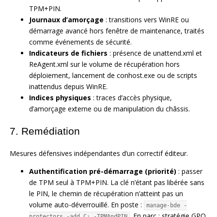
TPM+PIN.
Journaux d’amorçage
: transitions vers WinRE ou
démarrage avancé hors fenêtre de maintenance, traités
comme événements de sécurité.
Indicateurs de fichiers
: présence de unattend.xml et
ReAgent.xml sur le volume de récupération hors
déploiement, lancement de conhost.exe ou de scripts
inattendus depuis WinRE.
Indices physiques
: traces d’accès physique,
d’amorçage externe ou de manipulation du châssis.
7. Remédiation
Mesures défensives indépendantes d’un correctif éditeur.
Authentification pré-démarrage (priorité)
: passer
de TPM seul à TPM+PIN. La clé n’étant pas libérée sans
le PIN, le chemin de récupération n’atteint pas un
volume auto-déverrouillé. En poste :
manage-bde -
. En parc : stratégie GPO
protectors -add C: -TPMAndPIN