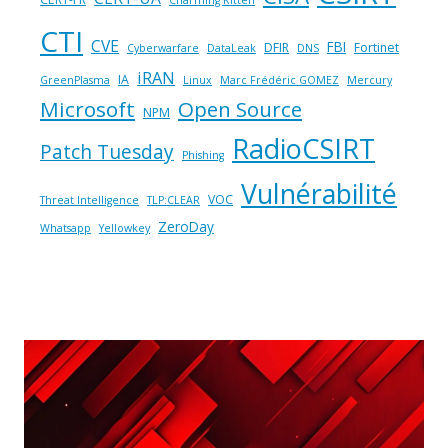
CTI
CVE
FBI
DFIR
Fortinet
Cyberwarfare
DataLeak
DNS
iRAN
IA
GreenPlasma
Linux
Marc Frédéric GOMEZ
Mercury
Microsoft
Open Source
NPM
RadioCSIRT
Patch Tuesday
Phishing
Vulnérabilité
VOC
Threat Intelligence
TLP:CLEAR
ZeroDay
Whatsapp
Yellowkey