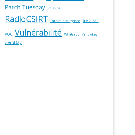
Patch Tuesday
Phishing
RadioCSIRT
Threat Intelligence
TLP:CLEAR
Vulnérabilité
VOC
Whatsapp
Yellowkey
ZeroDay