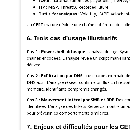
SOAR
: automatisation des playbooks (TheHive,
TIP
: MISP, ThreatQ, RecordedFuture.
Outils forensiques
: Volatility, KAPE, Velocirapt
Un CERT mature déploie une chaîne cohérente de collec
6. Trois cas d’usage illustratifs
Cas 1 : Powershell obfusqué
L’analyse de logs Sysm
chaînes encodées. L’analyse révèle un script malveillan
dérivée.
Cas 2 : Exfiltration par DNS
Une courbe anormale de
DNS actif. L’analyse réseau confirme un flux chiffré s
mémoire, identifiants compromis changés.
Cas 3 : Mouvement latéral par SMB et RDP
Des con
identifiées. L’analyse des tickets Kerberos montre un
pour prévenir les comportements similaires.
7. Enjeux et difficultés pour les 