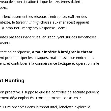
eau de sophistication tel que les systèmes d’alerte
ques.
r silencieusement les réseaux d’entreprise, exfiltrer des
ntexte, le
threat hunting
(chasse aux menaces) apparaît
ERT (Computer Emergency Response Team).
illantes passées inaperçues, en s’appuyant sur des hypothèses,
geants.
étection et réponse,
a tout intérêt à intégrer le threat
nt pour anticiper les attaques, mais aussi pour enrichir ses
dent, et contribuer à la connaissance tactique et opérationnelle
at Hunting
on proactive. Il suppose que les contrôles de sécurité peuvent
ement déjà implantés. Trois approches coexistent :
e TTPs observés dans la threat intel, l’analyste explore la