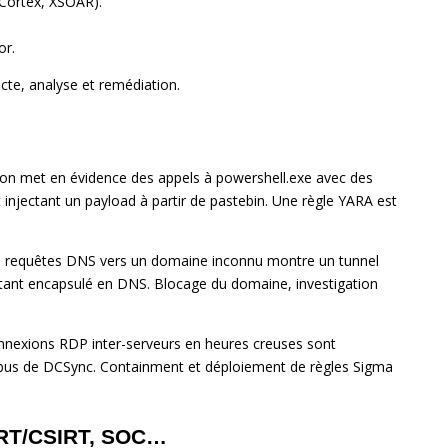
 Cortex, XSOAR).
or.
te, analyse et remédiation.
on met en évidence des appels à powershell.exe avec des
t injectant un payload à partir de pastebin. Une règle YARA est
 requêtes DNS vers un domaine inconnu montre un tunnel
ortant encapsulé en DNS. Blocage du domaine, investigation
nexions RDP inter-serveurs en heures creuses sont
 abus de DCSync. Containment et déploiement de règles Sigma
CERT/CSIRT, SOC…