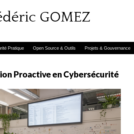
rédéric GOMEZ
ité Pratique
Open Source & Outils
Projets & Gouvernance
tion Proactive en Cybersécurité