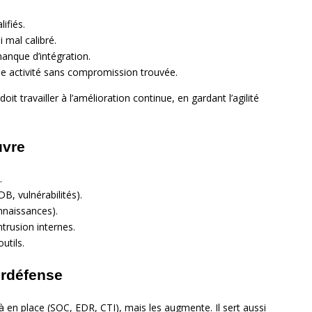
ifiés.
i mal calibré.
manque d’intégration.
’une activité sans compromission trouvée.
t travailler à l’amélioration continue, en gardant l’agilité
uvre
.
B, vulnérabilités).
nnaissances).
ntrusion internes.
utils.
berdéfense
en place (SOC, EDR, CTI), mais les augmente. Il sert aussi