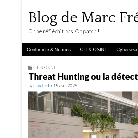
Blog de Marc F
On ne réfléchit pas. On patch !
Main
Skip
Conformité & Normes
CTI & OSINT
Cybersécur
menu
to
content
CTI & OSINT
Threat Hunting ou la détec
by
marcfred
•
15 avril 2025