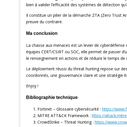
bien à valider l’efficacité des systèmes de détection qu
Il constitue un pilier de la démarche ZTA (Zero Trust 
preuve du contraire.
Ma conclusion
La chasse aux menaces est un levier de cyberdéfense o
équipes CERT/CSIRT ou SOC, elle permet de passer d’un
le renseignement en actions et de réduire le temps de 
Le déploiement réussi du threat hunting repose sur d
coordonnés, une gouvernance claire et une stratégie ité
Enjoy !
Bibliographie technique
Fortinet – Glossaire cybersécurité :
https://www.f
MITRE ATT&CK Framework :
https://attack.mitre
CrowdStrike – Threat Hunting :
https://www.crowd