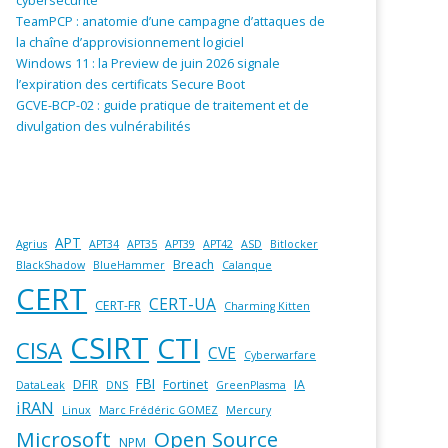
cybersécurité
TeamPCP : anatomie d’une campagne d’attaques de
la chaîne d’approvisionnement logiciel
Windows 11 : la Preview de juin 2026 signale
l’expiration des certificats Secure Boot
GCVE-BCP-02 : guide pratique de traitement et de
divulgation des vulnérabilités
APT
Agrius
APT34
APT35
APT39
APT42
ASD
Bitlocker
Breach
BlackShadow
BlueHammer
Calanque
CERT
CERT-UA
CERT-FR
Charming Kitten
CSIRT
CTI
CISA
CVE
Cyberwarfare
FBI
DFIR
Fortinet
IA
DataLeak
DNS
GreenPlasma
iRAN
Linux
Marc Frédéric GOMEZ
Mercury
Microsoft
Open Source
NPM