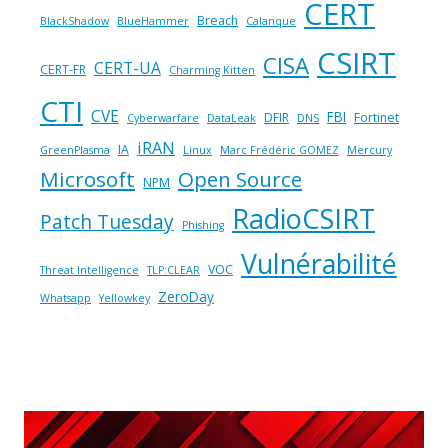
CERT
Breach
BlackShadow
BlueHammer
Calanque
CSIRT
CISA
CERT-UA
CERT-FR
Charming Kitten
CTI
CVE
FBI
DFIR
Fortinet
Cyberwarfare
DataLeak
DNS
iRAN
IA
GreenPlasma
Linux
Marc Frédéric GOMEZ
Mercury
Microsoft
Open Source
NPM
RadioCSIRT
Patch Tuesday
Phishing
Vulnérabilité
VOC
Threat Intelligence
TLP:CLEAR
ZeroDay
Whatsapp
Yellowkey