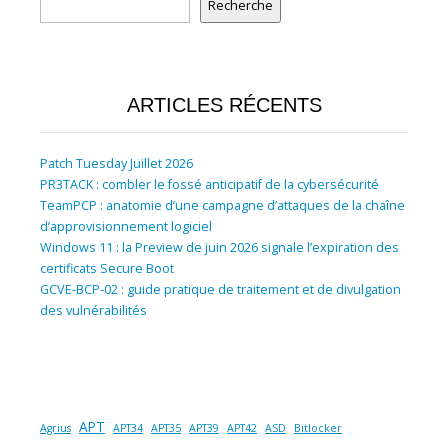
Recherche
ARTICLES RÉCENTS
Patch Tuesday Juillet 2026
PR3TACK : combler le fossé anticipatif de la cybersécurité
TeamPCP : anatomie d’une campagne d’attaques de la chaîne
d’approvisionnement logiciel
Windows 11 : la Preview de juin 2026 signale l’expiration des
certificats Secure Boot
GCVE-BCP-02 : guide pratique de traitement et de divulgation
des vulnérabilités
APT
Agrius
APT34
APT35
APT39
APT42
ASD
Bitlocker