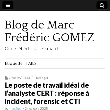
Blog de Marc
Frédéric GOMEZ
On ne réfléchit pas. On patch !
Étiquette :
TAILS
CYBERSÉCURITÉ PRATIQUE
Le poste de travail idéal de
l’analyste CERT : réponse à
incident, forensic et CTI
by
marcfred
•
24 octobre 2025