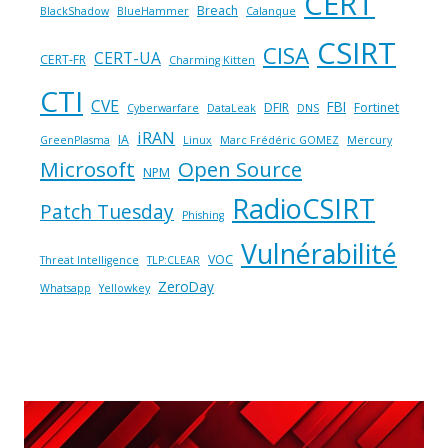
CERT
Breach
BlackShadow
BlueHammer
Calanque
CSIRT
CISA
CERT-UA
CERT-FR
Charming Kitten
CTI
CVE
FBI
DFIR
Fortinet
Cyberwarfare
DataLeak
DNS
iRAN
IA
GreenPlasma
Linux
Marc Frédéric GOMEZ
Mercury
Microsoft
Open Source
NPM
RadioCSIRT
Patch Tuesday
Phishing
Vulnérabilité
VOC
Threat Intelligence
TLP:CLEAR
ZeroDay
Whatsapp
Yellowkey