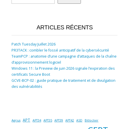
ARTICLES RÉCENTS
Patch Tuesday Juillet 2026
PR3TACK : combler le fossé anticipatif de la cybersécurité
TeamPCP : anatomie d’une campagne d’attaques de la chaîne
d’approvisionnement logiciel
Windows 11 : la Preview de juin 2026 signale l’expiration des
certificats Secure Boot
GCVE-BCP-02 : guide pratique de traitement et de divulgation
des vulnérabilités
APT
Agrius
APT34
APT35
APT39
APT42
ASD
Bitlocker