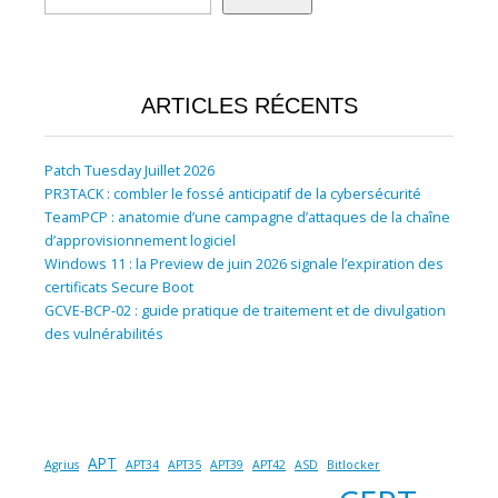
ARTICLES RÉCENTS
Patch Tuesday Juillet 2026
PR3TACK : combler le fossé anticipatif de la cybersécurité
TeamPCP : anatomie d’une campagne d’attaques de la chaîne
d’approvisionnement logiciel
Windows 11 : la Preview de juin 2026 signale l’expiration des
certificats Secure Boot
GCVE-BCP-02 : guide pratique de traitement et de divulgation
des vulnérabilités
APT
Agrius
APT34
APT35
APT39
APT42
ASD
Bitlocker