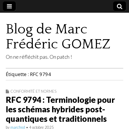
Blog de Marc
Frédéric GOMEZ
On ne réfléchit pas. On patch !
Étiquette :
RFC 9794
CONFORMITÉ ET NORMES
RFC 9794 : Terminologie pour
les schémas hybrides post-
quantiques et traditionnels
by
marcfred
•
4 octobre 2025