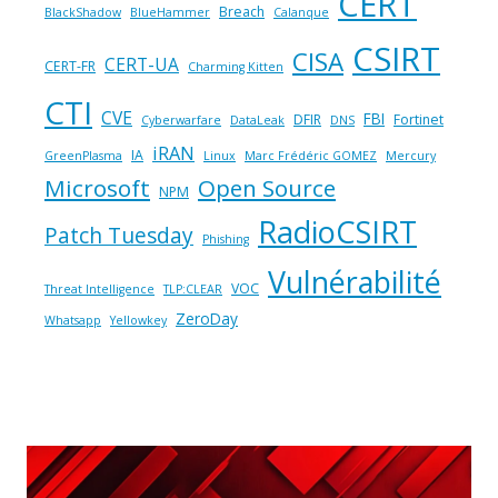
CERT
Breach
BlackShadow
BlueHammer
Calanque
CSIRT
CISA
CERT-UA
CERT-FR
Charming Kitten
CTI
CVE
FBI
DFIR
Fortinet
Cyberwarfare
DataLeak
DNS
iRAN
IA
GreenPlasma
Linux
Marc Frédéric GOMEZ
Mercury
Microsoft
Open Source
NPM
RadioCSIRT
Patch Tuesday
Phishing
Vulnérabilité
VOC
Threat Intelligence
TLP:CLEAR
ZeroDay
Whatsapp
Yellowkey