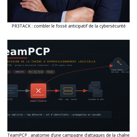
PR3TACK : combler le fossé anticipatif de la cybersécurité
TeamPCP : anatomie d’une campagne d’attaques de la chaîne