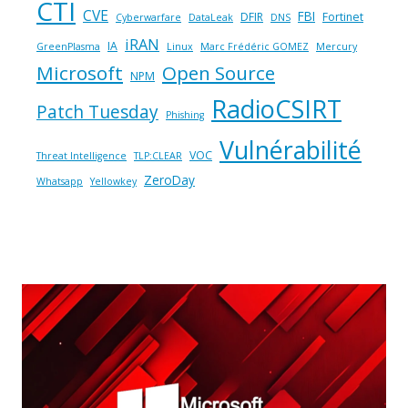
CTI
CVE
FBI
DFIR
Fortinet
Cyberwarfare
DataLeak
DNS
iRAN
IA
GreenPlasma
Linux
Marc Frédéric GOMEZ
Mercury
Microsoft
Open Source
NPM
RadioCSIRT
Patch Tuesday
Phishing
Vulnérabilité
VOC
Threat Intelligence
TLP:CLEAR
ZeroDay
Whatsapp
Yellowkey