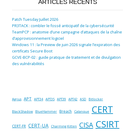
ARTICLES RÉCENTS
Patch Tuesday Juillet 2026
PR3TACK : combler le fossé anticipatif de la cybersécurité
TeamPCP : anatomie d’une campagne d’attaques de la chaîne
d’approvisionnement logiciel
Windows 11 : la Preview de juin 2026 signale l’expiration des
certificats Secure Boot
GCVE-BCP-02 : guide pratique de traitement et de divulgation
des vulnérabilités
APT
Agrius
APT34
APT35
APT39
APT42
ASD
Bitlocker
CERT
Breach
BlackShadow
BlueHammer
Calanque
CSIRT
CISA
CERT-UA
CERT-FR
Charming Kitten