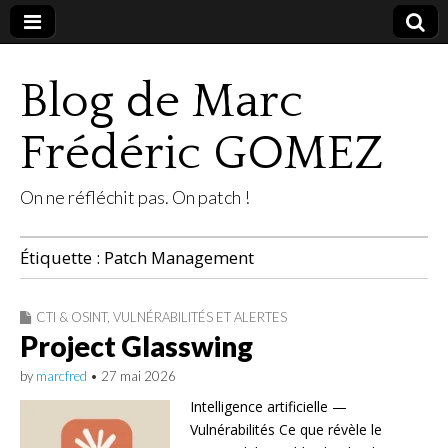
Blog de Marc
Frédéric GOMEZ
On ne réfléchit pas. On patch !
Étiquette :
Patch Management
CTI & OSINT
,
VULNÉRABILITÉS ET ALERTES
Project Glasswing
by
marcfred
•
27 mai 2026
Intelligence artificielle —
Vulnérabilités Ce que révèle le