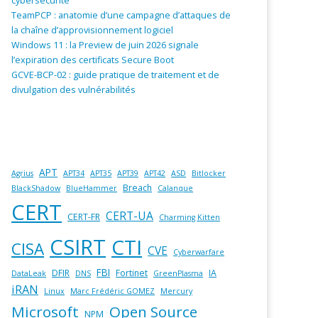
cybersécurité
TeamPCP : anatomie d’une campagne d’attaques de
la chaîne d’approvisionnement logiciel
Windows 11 : la Preview de juin 2026 signale
l’expiration des certificats Secure Boot
GCVE-BCP-02 : guide pratique de traitement et de
divulgation des vulnérabilités
APT
Agrius
APT34
APT35
APT39
APT42
ASD
Bitlocker
Breach
BlackShadow
BlueHammer
Calanque
CERT
CERT-UA
CERT-FR
Charming Kitten
CSIRT
CTI
CISA
CVE
Cyberwarfare
FBI
DFIR
Fortinet
IA
DataLeak
DNS
GreenPlasma
iRAN
Linux
Marc Frédéric GOMEZ
Mercury
Microsoft
Open Source
NPM