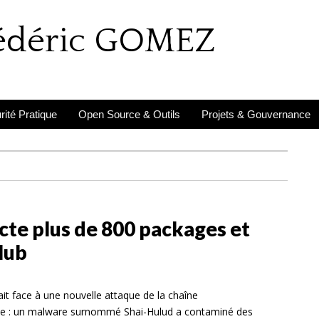
rédéric GOMEZ
ité Pratique
Open Source & Outils
Projets & Gouvernance
ecte plus de 800 packages et
Hub
t face à une nouvelle attaque de la chaîne
lle : un malware surnommé Shai-Hulud a contaminé des