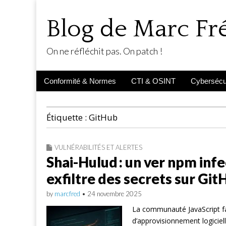
Blog de Marc F
On ne réfléchit pas. On patch !
Main
Skip
Conformité & Normes
CTI & OSINT
Cybersécur
menu
to
content
Étiquette :
GitHub
VULNÉRABILITÉS ET ALERTES
Shai-Hulud : un ver npm inf
exfiltre des secrets sur Git
by
marcfred
•
24 novembre 2025
La communauté JavaScript fai
d’approvisionnement logicie