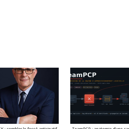
 : combler le fossé anticipatif
TeamPCP : anatomie d’une c