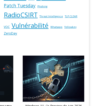
Patch Tuesday
Phishing
RadioCSIRT
Threat Intelligence
TLP:CLEAR
Vulnérabilité
VOC
Whatsapp
Yellowkey
ZeroDay
ampagne
Windows 11 : la Preview de juin 2026