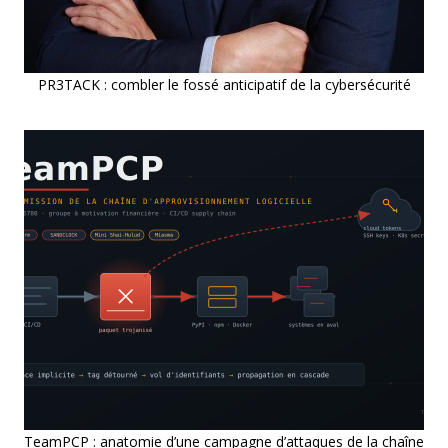
PR3TACK : combler le fossé anticipatif de la cybersécurité
TeamPCP : anatomie d’une campagne d’attaques de la chaîne