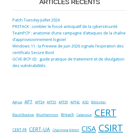
ARTICLES RÉCENTS
Patch Tuesday Juillet 2026
PR3TACK : combler le fossé anticipatif de la cybersécurité
TeamPCP : anatomie d’une campagne d’attaques de la chaîne
d’approvisionnement logiciel
Windows 11 : la Preview de juin 2026 signale l’expiration des
certificats Secure Boot
GCVE-BCP-02 : guide pratique de traitement et de divulgation
des vulnérabilités
APT
Agrius
APT34
APT35
APT39
APT42
ASD
Bitlocker
CERT
Breach
BlackShadow
BlueHammer
Calanque
CSIRT
CISA
CERT-UA
CERT-FR
Charming Kitten