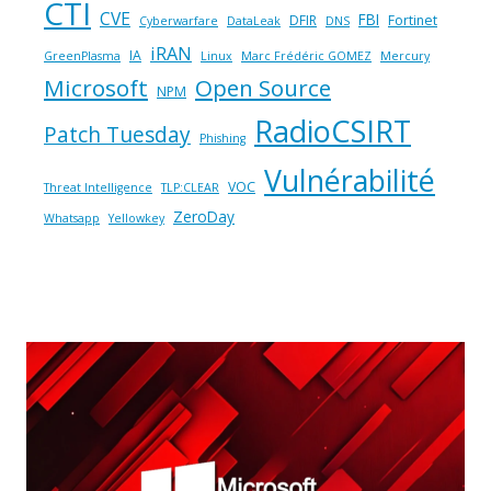
CTI
CVE
FBI
DFIR
Fortinet
Cyberwarfare
DataLeak
DNS
iRAN
IA
GreenPlasma
Linux
Marc Frédéric GOMEZ
Mercury
Microsoft
Open Source
NPM
RadioCSIRT
Patch Tuesday
Phishing
Vulnérabilité
VOC
Threat Intelligence
TLP:CLEAR
ZeroDay
Whatsapp
Yellowkey