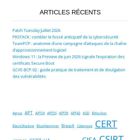
ARTICLES RÉCENTS
Patch Tuesday Juillet 2026
PR3TACK : combler le fossé anticipatif de la cybersécurité
TeamPCP : anatomie d’une campagne d’attaques de la chaîne
d’approvisionnement logiciel
Windows 11 : la Preview de juin 2026 signale l’expiration des
certificats Secure Boot
GCVE-BCP-02 : guide pratique de traitement et de divulgation
des vulnérabilités
APT
Agrius
APT34
APT35
APT39
APT42
ASD
Bitlocker
CERT
Breach
BlackShadow
BlueHammer
Calanque
CSIRT
CISA