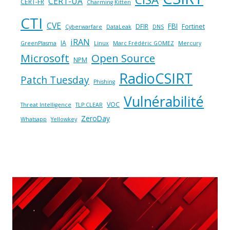
CERT-UA
CERT-FR
Charming Kitten
CTI
CVE
FBI
DFIR
Fortinet
Cyberwarfare
DataLeak
DNS
iRAN
IA
GreenPlasma
Linux
Marc Frédéric GOMEZ
Mercury
Microsoft
Open Source
NPM
RadioCSIRT
Patch Tuesday
Phishing
Vulnérabilité
VOC
Threat Intelligence
TLP:CLEAR
ZeroDay
Whatsapp
Yellowkey