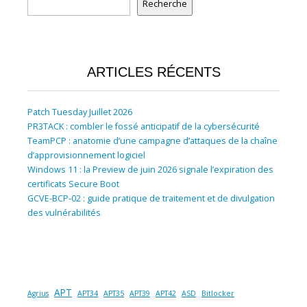
Recherche
ARTICLES RÉCENTS
Patch Tuesday Juillet 2026
PR3TACK : combler le fossé anticipatif de la cybersécurité
TeamPCP : anatomie d’une campagne d’attaques de la chaîne
d’approvisionnement logiciel
Windows 11 : la Preview de juin 2026 signale l’expiration des
certificats Secure Boot
GCVE-BCP-02 : guide pratique de traitement et de divulgation
des vulnérabilités
APT
Agrius
APT34
APT35
APT39
APT42
ASD
Bitlocker