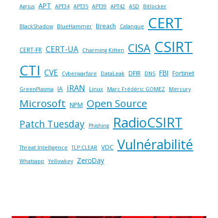
APT
Agrius
APT34
APT35
APT39
APT42
ASD
Bitlocker
CERT
Breach
BlackShadow
BlueHammer
Calanque
CSIRT
CISA
CERT-UA
CERT-FR
Charming Kitten
CTI
CVE
FBI
DFIR
Fortinet
Cyberwarfare
DataLeak
DNS
iRAN
IA
GreenPlasma
Linux
Marc Frédéric GOMEZ
Mercury
Microsoft
Open Source
NPM
RadioCSIRT
Patch Tuesday
Phishing
Vulnérabilité
VOC
Threat Intelligence
TLP:CLEAR
ZeroDay
Whatsapp
Yellowkey