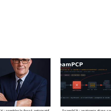
 : combler le fossé anticipatif
TeamPCP : anatomie d’une c