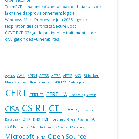
cybersécurité
TeamPCP : anatomie d’une campagne d’attaques de
la chaîne d’approvisionnement logiciel
Windows 11 : la Preview de juin 2026 signale
l’expiration des certificats Secure Boot
GCVE-BCP-02 : guide pratique de traitement et de
divulgation des vulnérabilités
APT
Agrius
APT34
APT35
APT39
APT42
ASD
Bitlocker
Breach
BlackShadow
BlueHammer
Calanque
CERT
CERT-UA
CERT-FR
Charming Kitten
CSIRT
CTI
CISA
CVE
Cyberwarfare
FBI
DFIR
Fortinet
IA
DataLeak
DNS
GreenPlasma
iRAN
Linux
Marc Frédéric GOMEZ
Mercury
Microsoft
Open Source
NPM