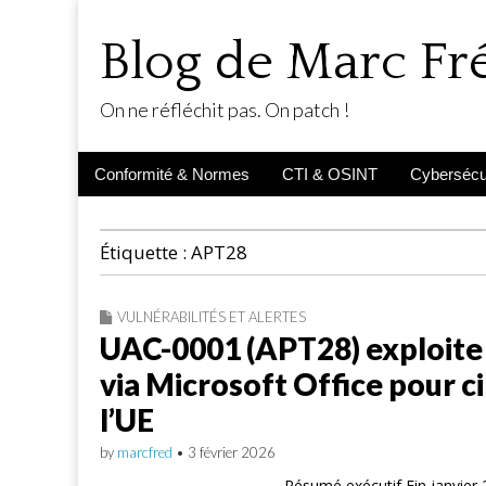
Blog de Marc F
On ne réfléchit pas. On patch !
Main
Skip
Conformité & Normes
CTI & OSINT
Cybersécur
menu
to
content
Étiquette :
APT28
VULNÉRABILITÉS ET ALERTES
UAC-0001 (APT28) exploit
via Microsoft Office pour ci
l’UE
by
marcfred
•
3 février 2026
Résumé exécutif Fin janvier 