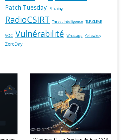
Patch Tuesday
Phishing
RadioCSIRT
Threat Intelligence
TLP:CLEAR
Vulnérabilité
VOC
Whatsapp
Yellowkey
ZeroDay
ampagne
Windows 11 : la Preview de juin 2026