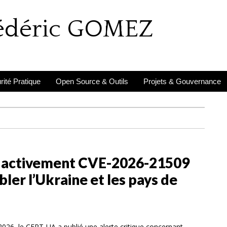
rédéric GOMEZ
ité Pratique
Open Source & Outils
Projets & Gouvernance
e activement CVE-2026-21509
bler l’Ukraine et les pays de
2026, le CERT-UA a publié une alerte critique concernant