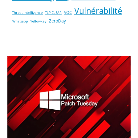
Vulnérabilité
VOC
Threat Intelligence
TLP:CLEAR
ZeroDay
Whatsapp
Yellowkey