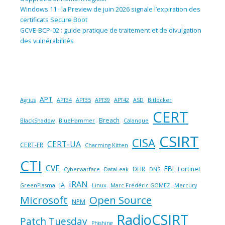
Windows 11 : la Preview de juin 2026 signale l’expiration des
certificats Secure Boot
GCVE-BCP-02 : guide pratique de traitement et de divulgation
des vulnérabilités
APT
Agrius
APT34
APT35
APT39
APT42
ASD
Bitlocker
CERT
Breach
BlackShadow
BlueHammer
Calanque
CSIRT
CISA
CERT-UA
CERT-FR
Charming Kitten
CTI
CVE
FBI
DFIR
Fortinet
Cyberwarfare
DataLeak
DNS
iRAN
IA
GreenPlasma
Linux
Marc Frédéric GOMEZ
Mercury
Microsoft
Open Source
NPM
RadioCSIRT
Patch Tuesday
Phishing