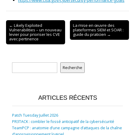
https://www.cisa.gov/cybersecurity-performance-goals
Post
← Likely Exploited
La mise en œuvre des
Vulnerabilities – un nouveau
plateformes SIEM et SOAR :
navigation
levier pour prioriser les CVE
guide du praticien →
avec pertinence
Rechercher
Recherche
ARTICLES RÉCENTS
Patch Tuesday Juillet 2026
PR3TACK : combler le fossé anticipatif de la cybersécurité
TeamPCP : anatomie d’une campagne d’attaques de la chaîne
d’approvisionnement logiciel