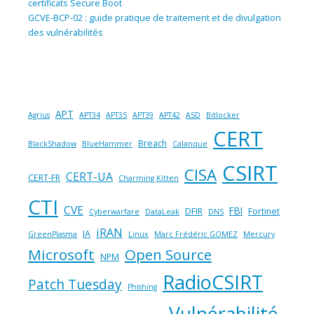
certificats Secure Boot
GCVE-BCP-02 : guide pratique de traitement et de divulgation
des vulnérabilités
APT
Agrius
APT34
APT35
APT39
APT42
ASD
Bitlocker
CERT
Breach
BlackShadow
BlueHammer
Calanque
CSIRT
CISA
CERT-UA
CERT-FR
Charming Kitten
CTI
CVE
FBI
DFIR
Fortinet
Cyberwarfare
DataLeak
DNS
iRAN
IA
GreenPlasma
Linux
Marc Frédéric GOMEZ
Mercury
Microsoft
Open Source
NPM
RadioCSIRT
Patch Tuesday
Phishing
Vulnérabilité