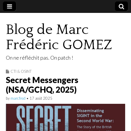
Blog de Marc
Frédéric GOMEZ
On ne réfléchit pas. On patch !
CTI & OSINT
Secret Messengers
(NSA/GCHQ, 2025)
by
marcfred
•
17 août 2025