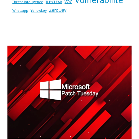
VOC
Threat Intelligence
TLP:CLEAR
ZeroDay
Whatsapp
Yellowkey