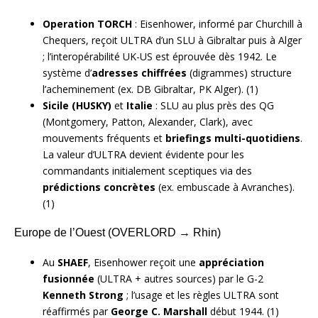
Operation TORCH
: Eisenhower, informé par Churchill à
Chequers, reçoit ULTRA d’un SLU à Gibraltar puis à Alger
; l’interopérabilité UK-US est éprouvée dès 1942. Le
système d’
adresses chiffrées
(digrammes) structure
l’acheminement (ex. DB Gibraltar, PK Alger). (1)
Sicile (HUSKY)
et
Italie
: SLU au plus près des QG
(Montgomery, Patton, Alexander, Clark), avec
mouvements fréquents et
briefings multi-quotidiens
.
La valeur d’ULTRA devient évidente pour les
commandants initialement sceptiques via des
prédictions concrètes
(ex. embuscade à Avranches).
(1)
Europe de l’Ouest (OVERLORD → Rhin)
Au
SHAEF
, Eisenhower reçoit une
appréciation
fusionnée
(ULTRA + autres sources) par le G-2
Kenneth Strong
; l’usage et les règles ULTRA sont
réaffirmés par
George C. Marshall
début 1944. (1)