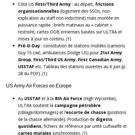
Côté US
First/Third Army
: au départ,
frictions
organisationnelles
(logement des SSOs, non-
explication au staff non-indoctriné) mais montée en
puissance rapide ; briefs matinaux au « cabinet »
restreint, cartes OOB ennemies basées sur ULTRA et
mises à jour en continu. (1)
Pré-D-Day
: constitution de stations mobiles (camions
Guy 15-cwt, ambulances Dodge US) pour
21st Army
Group
,
First/Third US Army
,
First Canadian Army
,
USSTAF
etc. Tableau des stations ouvertes au 6 juin (p.
28 du PDF). (1)
US Army Air Forces en Europe
Au
USSTAF
et à la
8th Air Force
(High Wycombe),
ULTRA soutient la
campagne pétrolière
(ciblage/dommages) et l’
escorte de chasse
(positions
de la chasse allemande). Production de
digests
quotidiens
, fichiers de référence par unité Luftwaffe et
cartes murales
synchronisées. (1)