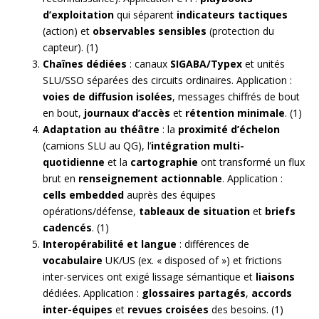
d’exploitation
qui séparent
indicateurs tactiques
(action) et
observables sensibles
(protection du
capteur). (1)
Chaînes dédiées
: canaux
SIGABA/Typex
et unités
SLU/SSO séparées des circuits ordinaires. Application :
voies de diffusion isolées
, messages chiffrés de bout
en bout,
journaux d’accès
et
rétention minimale
. (1)
Adaptation au théâtre
: la
proximité d’échelon
(camions SLU au QG), l’
intégration multi-
quotidienne
et la
cartographie
ont transformé un flux
brut en
renseignement actionnable
. Application :
cells embedded
auprès des équipes
opérations/défense,
tableaux de situation
et
briefs
cadencés
. (1)
Interopérabilité et langue
: différences de
vocabulaire
UK/US (ex. « disposed of ») et frictions
inter-services ont exigé lissage sémantique et
liaisons
dédiées. Application :
glossaires partagés
,
accords
inter-équipes
et
revues croisées
des besoins. (1)