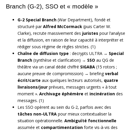
Branch (G-2), SSO et « modèle »
G-2 Special Branch
(War Department), fondé et
structuré par
Alfred McCormack
(puis Carter W.
Clarke), recrute massivement des
juristes
pour l’analyse
et la diffusion, en raison de leur capacité à interpréter et
rédiger sous régime de règles strictes. (1)
Chaîne de diffusion type
: decrypts ULTRA →
Special
Branch
(synthèse et clarification) →
SSO
au QG de
théâtre via un canal dédié chiffré
SIGABA
(15 rotors ;
aucune preuve de compromission) → briefing
verbal
écrit/carte
aux quelques lecteurs autorisés,
quatre
livraisons/jour
prévues, messages urgents « à tout
moment ».
Archivage éphémère
et
incinération
des
messages. (1)
Les SSO opèrent au sein du G-2, parfois avec des
tâches non-ULTRA
pour mieux contextualiser la
situation opérationnelle.
Ambiguïté fonctionnelle
assumée et
compartimentation
forte vis-à-vis des