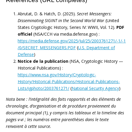
Abrutat, D. & Hatch, D. (2025).
Secret Messengers:
Disseminating SIGINT in the Second World War
(United
States Cryptologic History, Series IV: WWII, Vol. 12).
PDF
officiel
(NSA/CCH via media.defense.gov) :
https://media.defense.gov/2025/Jul/25/2003761271/-1/-1
/0/SECRET_MESSENGERS.PDF
(
U.S. Department of
Defense
)
Notice de la publication
(NSA, Cryptologic History —
Historical Publications) :
https://www.nsa.gov/History/Cryptologic-
History/Historical-Publications/Historical-Publications-
Lists/igphoto/2003761271/
(
National Security Agency
)
Nota bene : l’intégralité des faits rapportés et des éléments de
chronologie, d’organisation et de procédure proviennent du
document principal (1), y compris les tableaux et la timeline des
pages v-vi ; les numéros entre parenthèses dans le texte
renvoient à cette source.