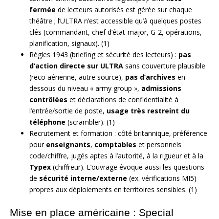
fermée
de lecteurs autorisés est gérée sur chaque
théâtre ; l’ULTRA n’est accessible qu’à quelques postes
clés (commandant, chef d’état-major, G-2, opérations,
planification, signaux). (1)
Règles 1943 (briefing et sécurité des lecteurs) :
pas
d’action directe sur ULTRA
sans couverture plausible
(reco aérienne, autre source),
pas d’archives
en
dessous du niveau « army group »,
admissions
contrôlées
et déclarations de confidentialité à
l’entrée/sortie de poste,
usage très restreint du
téléphone
(scrambler). (1)
Recrutement et formation : côté britannique, préférence
pour
enseignants
,
comptables
et personnels
code/chiffre, jugés aptes à l’autorité, à la rigueur et à la
Typex
(chiffreur). L’ouvrage évoque aussi les questions
de
sécurité interne/externe
(ex. vérifications MI5)
propres aux déploiements en territoires sensibles. (1)
Mise en place américaine : Special