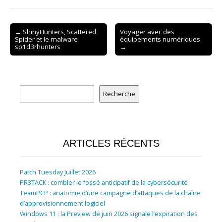
Post
← ShinyHunters, Scattered
Voyager avec des
Spider et le malware
équipements numériques
navigation
sp1d3rhunters
→
Rechercher
Recherche
ARTICLES RÉCENTS
Patch Tuesday Juillet 2026
PR3TACK : combler le fossé anticipatif de la cybersécurité
TeamPCP : anatomie d’une campagne d’attaques de la chaîne
d’approvisionnement logiciel
Windows 11 : la Preview de juin 2026 signale l’expiration des