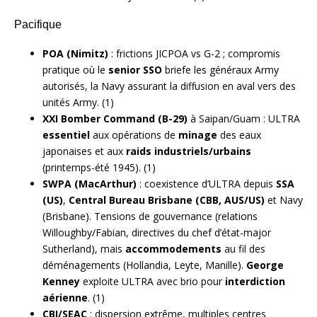
Pacifique
POA (Nimitz)
: frictions JICPOA vs G-2 ; compromis
pratique où le
senior SSO
briefe les généraux Army
autorisés, la Navy assurant la diffusion en aval vers des
unités Army. (1)
XXI Bomber Command (B-29)
à Saipan/Guam : ULTRA
essentiel
aux opérations de
minage
des eaux
japonaises et aux
raids industriels/urbains
(printemps-été 1945). (1)
SWPA (MacArthur)
: coexistence d’ULTRA depuis
SSA
(US)
,
Central Bureau Brisbane (CBB, AUS/US)
et Navy
(Brisbane). Tensions de gouvernance (relations
Willoughby/Fabian, directives du chef d’état-major
Sutherland), mais
accommodements
au fil des
déménagements (Hollandia, Leyte, Manille).
George
Kenney
exploite ULTRA avec brio pour
interdiction
aérienne
. (1)
CBI/SEAC
: dispersion extrême, multiples centres