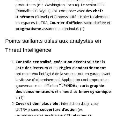
producteurs (BP, Washington, locaux). Le senior SSO
(Runnalls puis Wyatt) doit composer avec des
chefs
itinérants
(Stilwell) et l’impossibilité d’isoler totalement
les espaces ULTRA.
Courrier d’officier
, radio chiffrée et
pragmatisme
assurent la continuité. (1)
Points saillants utiles aux analystes en
Threat Intelligence
Contrôle centralisé, exécution décentralisée
: la
liste des lecteurs
et les
règles d’endoctrinement
ont maintenu l’intégrité de la source tout en garantissant
la vitesse d’acheminement. Application contemporaine :
gouvernance de diffusion
TLP/NDAs
,
cartographie
des consommateurs
et «
need-to-know dynamique
». (1)
Cover et déni plausible
: interdiction d’agir « sur
ULTRA » sans
couverture d’action
(ex.
reconnaissance). Application CTI :
playbooks