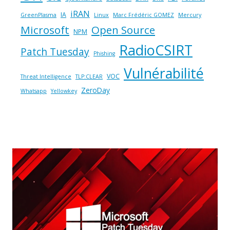
iRAN
IA
GreenPlasma
Linux
Marc Frédéric GOMEZ
Mercury
Microsoft
Open Source
NPM
RadioCSIRT
Patch Tuesday
Phishing
Vulnérabilité
VOC
Threat Intelligence
TLP:CLEAR
ZeroDay
Whatsapp
Yellowkey