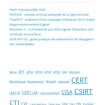
Patch Tuesday Juillet 2026
PR3TACK : combler le fossé anticipatif de la cybersécurité
TeamPCP : anatomie d’une campagne d’attaques de la chaîne
d’approvisionnement logiciel
Windows 11 : la Preview de juin 2026 signale l’expiration des
certificats Secure Boot
GCVE-BCP-02 : guide pratique de traitement et de divulgation
des vulnérabilités
APT
Agrius
APT34
APT35
APT39
APT42
ASD
Bitlocker
CERT
Breach
BlackShadow
BlueHammer
Calanque
CSIRT
CISA
CERT-UA
CERT-FR
Charming Kitten
CTI
CVE
FBI
DFIR
Fortinet
Cyberwarfare
DataLeak
DNS