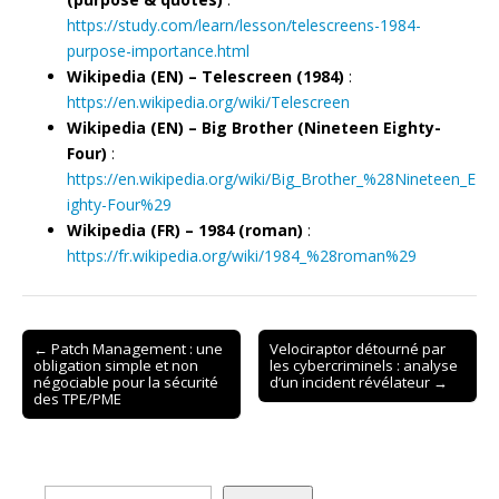
https://study.com/learn/lesson/telescreens-1984-
purpose-importance.html
Wikipedia (EN) – Telescreen (1984)
:
https://en.wikipedia.org/wiki/Telescreen
Wikipedia (EN) – Big Brother (Nineteen Eighty-
Four)
:
https://en.wikipedia.org/wiki/Big_Brother_%28Nineteen_E
ighty-Four%29
Wikipedia (FR) – 1984 (roman)
:
https://fr.wikipedia.org/wiki/1984_%28roman%29
Post
← Patch Management : une
Velociraptor détourné par
obligation simple et non
les cybercriminels : analyse
navigation
négociable pour la sécurité
d’un incident révélateur →
des TPE/PME
Rechercher