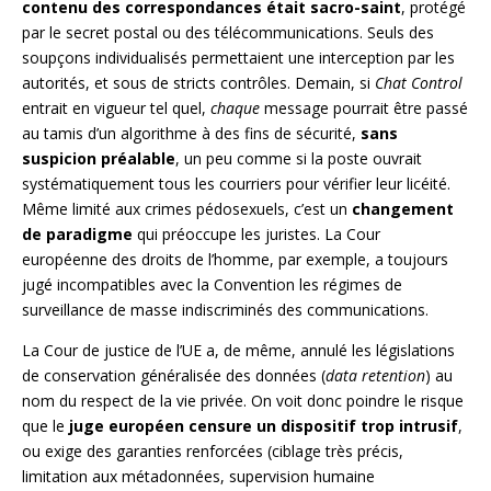
contenu des correspondances était sacro-saint
, protégé
par le secret postal ou des télécommunications. Seuls des
soupçons individualisés permettaient une interception par les
autorités, et sous de stricts contrôles. Demain, si
Chat Control
entrait en vigueur tel quel,
chaque
message pourrait être passé
au tamis d’un algorithme à des fins de sécurité,
sans
suspicion préalable
, un peu comme si la poste ouvrait
systématiquement tous les courriers pour vérifier leur licéité.
Même limité aux crimes pédosexuels, c’est un
changement
de paradigme
qui préoccupe les juristes. La Cour
européenne des droits de l’homme, par exemple, a toujours
jugé incompatibles avec la Convention les régimes de
surveillance de masse indiscriminés des communications.
La Cour de justice de l’UE a, de même, annulé les législations
de conservation généralisée des données (
data retention
) au
nom du respect de la vie privée. On voit donc poindre le risque
que le
juge européen censure un dispositif trop intrusif
,
ou exige des garanties renforcées (ciblage très précis,
limitation aux métadonnées, supervision humaine