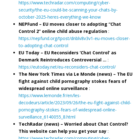
https://www.techradar.com/computing/cyber-
security/the-eu-could-be-scanning-your-chats-by-
october-2025-heres-everything-we-know
NEPFund – EU moves closer to adopting “Chat
Control 2” online child abuse regulation
:
https://nepfund.org/tpost/dnblv8v3v1-eu-moves-closer-
to-adopting-chat-control
EU Today – EU Reconsiders ‘Chat Control’ as
Denmark Reintroduces Controversial …
:
https://eutoday.net/eu-reconsiders-chat-control/
The New York Times via Le Monde (news) – The EU
fight against child pornography stokes fears of
widespread online surveillance
:
https://www.lemonde.fr/en/les-
decodeurs/article/2023/09/26/the-eu-fight-against-child-
pornography-stokes-fears-of-widespread-online-
surveillance_6140055_8.html
TechRadar (news) – Worried about Chat Control?
This website can help you get your say
:
https://www.techradar.com/computing/cyber-