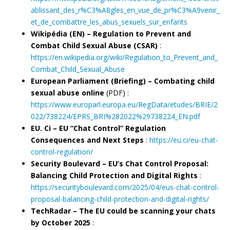
ablissant_des_r%C3%A8gles_en_vue_de_pr%C3%A9venir_
et_de_combattre_les_abus_sexuels_sur_enfants
Wikipédia (EN) – Regulation to Prevent and
Combat Child Sexual Abuse (CSAR)
:
https://en.wikipedia.org/wiki/Regulation_to_Prevent_and_
Combat_Child_Sexual_Abuse
European Parliament (Briefing) – Combating child
sexual abuse online
(PDF) :
https://www.europarl.europa.eu/RegData/etudes/BRIE/2
022/738224/EPRS_BRI%282022%29738224_EN.pdf
EU. Ci – EU “Chat Control” Regulation
Consequences and Next Steps
:
https://eu.ci/eu-chat-
control-regulation/
Security Boulevard – EU’s Chat Control Proposal:
Balancing Child Protection and Digital Rights
:
https://securityboulevard.com/2025/04/eus-chat-control-
proposal-balancing-child-protection-and-digital-rights/
TechRadar – The EU could be scanning your chats
by October 2025
: