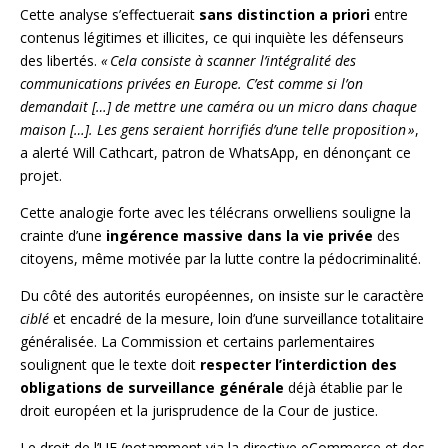
Cette analyse s’effectuerait
sans distinction a priori
entre
contenus légitimes et illicites, ce qui inquiète les défenseurs
des libertés.
« Cela consiste à scanner l’intégralité des
communications privées en Europe. C’est comme si l’on
demandait […] de mettre une caméra ou un micro dans chaque
maison […]. Les gens seraient horrifiés d’une telle proposition »
,
a alerté Will Cathcart, patron de WhatsApp, en dénonçant ce
projet.
Cette analogie forte avec les télécrans orwelliens souligne la
crainte d’une
ingérence massive dans la vie privée
des
citoyens, même motivée par la lutte contre la pédocriminalité.
Du côté des autorités européennes, on insiste sur le caractère
ciblé
et encadré de la mesure, loin d’une surveillance totalitaire
généralisée. La Commission et certains parlementaires
soulignent que le texte doit
respecter l’interdiction des
obligations de surveillance générale
déjà établie par le
droit européen et la jurisprudence de la Cour de justice.
Le droit de l’UE (notamment via la directive eCommerce et des