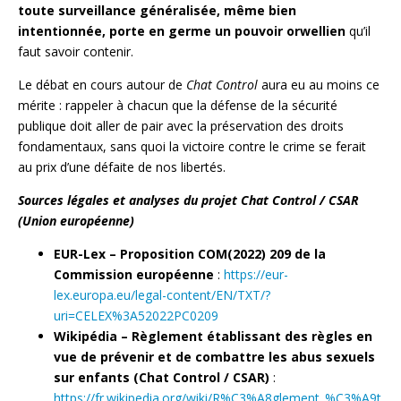
toute surveillance généralisée, même bien
intentionnée, porte en germe un pouvoir orwellien
qu’il
faut savoir contenir.
Le débat en cours autour de
Chat Control
aura eu au moins ce
mérite : rappeler à chacun que la défense de la sécurité
publique doit aller de pair avec la préservation des droits
fondamentaux, sans quoi la victoire contre le crime se ferait
au prix d’une défaite de nos libertés.
Sources légales et analyses du projet Chat Control / CSAR
(Union européenne)
EUR-Lex – Proposition COM(2022) 209 de la
Commission européenne
:
https://eur-
lex.europa.eu/legal-content/EN/TXT/?
uri=CELEX%3A52022PC0209
Wikipédia – Règlement établissant des règles en
vue de prévenir et de combattre les abus sexuels
sur enfants (Chat Control / CSAR)
:
https://fr.wikipedia.org/wiki/R%C3%A8glement_%C3%A9t