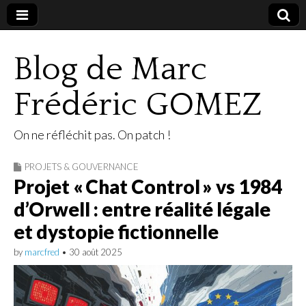
Blog de Marc
Frédéric GOMEZ
On ne réfléchit pas. On patch !
PROJETS & GOUVERNANCE
Projet « Chat Control » vs 1984
d’Orwell : entre réalité légale
et dystopie fictionnelle
by
marcfred
•
30 août 2025