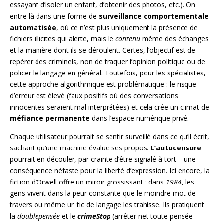
essayant d’isoler un enfant, d’obtenir des photos, etc.). On
entre là dans une forme de
surveillance comportementale
automatisée
, où ce n’est plus uniquement la présence de
fichiers illicites qui alerte, mais le
contenu
même des échanges
et la manière dont ils se déroulent. Certes, l’objectif est de
repérer des criminels, non de traquer l’opinion politique ou de
policer le langage en général. Toutefois, pour les spécialistes,
cette approche algorithmique est problématique : le risque
d’erreur est élevé (faux positifs où des conversations
innocentes seraient mal interprétées) et cela crée un climat de
méfiance permanente
dans l’espace numérique privé.
Chaque utilisateur pourrait se sentir surveillé dans ce qu’il écrit,
sachant qu’une machine évalue ses propos.
L’autocensure
pourrait en découler, par crainte d’être signalé à tort – une
conséquence néfaste pour la liberté d’expression. Ici encore, la
fiction d’Orwell offre un miroir grossissant : dans
1984
, les
gens vivent dans la peur constante que le moindre mot de
travers ou même un tic de langage les trahisse. Ils pratiquent
la
doublepensée
et le
crimeStop
(arrêter net toute pensée