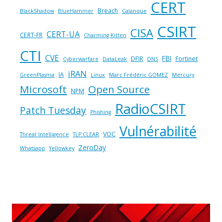
CERT
Breach
BlackShadow
BlueHammer
Calanque
CSIRT
CISA
CERT-UA
CERT-FR
Charming Kitten
CTI
CVE
FBI
DFIR
Fortinet
Cyberwarfare
DataLeak
DNS
iRAN
IA
GreenPlasma
Linux
Marc Frédéric GOMEZ
Mercury
Microsoft
Open Source
NPM
RadioCSIRT
Patch Tuesday
Phishing
Vulnérabilité
VOC
Threat Intelligence
TLP:CLEAR
ZeroDay
Whatsapp
Yellowkey