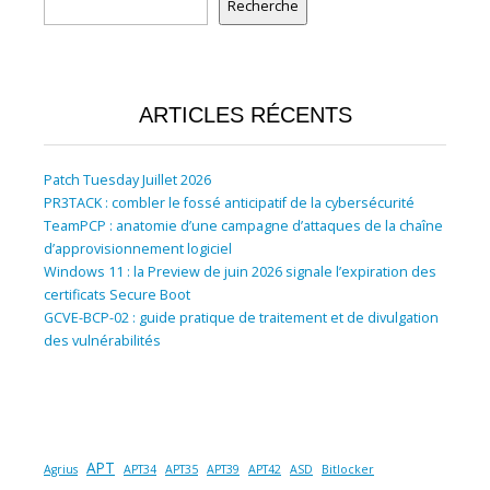
Recherche
ARTICLES RÉCENTS
Patch Tuesday Juillet 2026
PR3TACK : combler le fossé anticipatif de la cybersécurité
TeamPCP : anatomie d’une campagne d’attaques de la chaîne
d’approvisionnement logiciel
Windows 11 : la Preview de juin 2026 signale l’expiration des
certificats Secure Boot
GCVE-BCP-02 : guide pratique de traitement et de divulgation
des vulnérabilités
APT
Agrius
APT34
APT35
APT39
APT42
ASD
Bitlocker