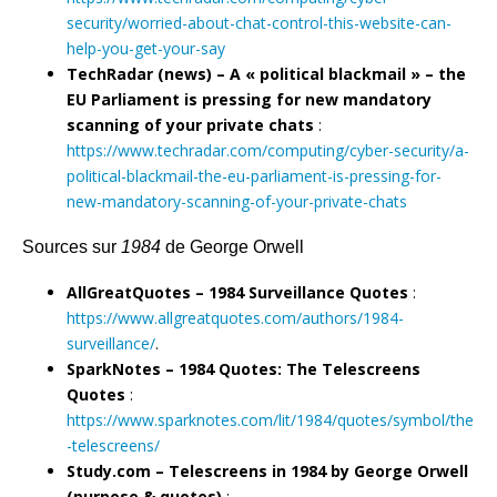
security/worried-about-chat-control-this-website-can-
help-you-get-your-say
TechRadar (news) – A « political blackmail » – the
EU Parliament is pressing for new mandatory
scanning of your private chats
:
https://www.techradar.com/computing/cyber-security/a-
political-blackmail-the-eu-parliament-is-pressing-for-
new-mandatory-scanning-of-your-private-chats
Sources sur
1984
de George Orwell
AllGreatQuotes – 1984 Surveillance Quotes
:
https://www.allgreatquotes.com/authors/1984-
surveillance/
.
SparkNotes – 1984 Quotes: The Telescreens
Quotes
:
https://www.sparknotes.com/lit/1984/quotes/symbol/the
-telescreens/
Study.com – Telescreens in 1984 by George Orwell
(purpose & quotes)
: