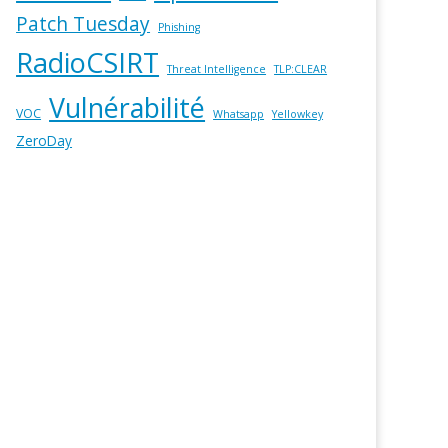
Patch Tuesday
Phishing
RadioCSIRT
Threat Intelligence
TLP:CLEAR
Vulnérabilité
VOC
Whatsapp
Yellowkey
ZeroDay