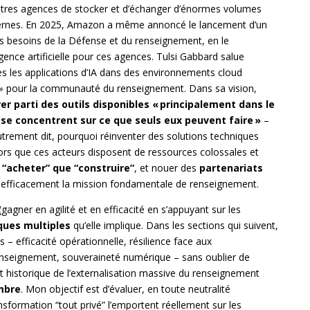
d’autres agences de stocker et d’échanger d’énormes volumes
odernes. En 2025, Amazon a même annoncé le lancement d’un
s besoins de la Défense et du renseignement, en le
ence artificielle pour ces agences. Tulsi Gabbard salue
sibles les applications d’IA dans des environnements cloud
»
pour la communauté du renseignement. Dans sa vision,
rer parti des outils disponibles « principalement dans le
 se concentrent sur ce que seuls eux peuvent faire »
–
utrement dit, pourquoi réinventer des solutions techniques
ors que ces acteurs disposent de ressources colossales et
 “acheter” que “construire”
, et nouer des
partenariats
s efficacement la mission fondamentale de renseignement.
agner en agilité et en efficacité en s’appuyant sur les
ques multiples
qu’elle implique. Dans les sections qui suivent,
 – efficacité opérationnelle, résilience face aux
nseignement, souveraineté numérique – sans oublier de
t historique de l’externalisation massive du renseignement
embre
. Mon objectif est d’évaluer, en toute neutralité
ansformation “tout privé” l’emportent réellement sur les