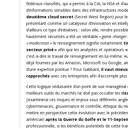
fédéraux classifiés, qui a permis à la CIA, la NSA et 
d’informations sensibles dans des infrastructures m
deuxième cloud secret
(Secret-West Region) pour le
présentant comme un catalyseur d’innovation en intellig
d’ailleurs ce type d’initiatives : selon elle, rendre pos
hautement sécurisés a été un véritable
« game changer 
« moderniser »
le renseignement signifie notamment
ti
secteur privé »
afin que les analystes et opérateurs
«
c’est-à-dire le travail de renseignement en lui-même. A
déjà fournies par les Amazon, Microsoft ou Google, al
d’une expertise pointue ? Pour Gabbard,
il vaut mieux
rapprochés
avec ces entreprises afin d’accomplir plu
Cette logique séduisante d’un point de vue managérial (g
meilleurs outils du marché) ne doit pas occulter les
ris
j’examinerai ces risques et enjeux sous différents angles
cybermenaces, gouvernance et contrôle, éthique du re
mettre en perspective cette évolution avec le précéden
américain
après la Guerre du Golfe et le 11-Sept
professionnelle, si les bénéfices potentiels de cette tr