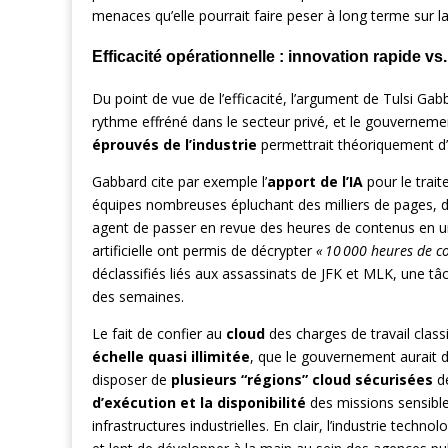
menaces qu’elle pourrait faire peser à long terme sur l
Efficacité opérationnelle : innovation rapide 
Du point de vue de l’efficacité, l’argument de Tulsi Gab
rythme effréné dans le secteur privé, et le gouverneme
éprouvés de l’industrie
permettrait théoriquement d’
Gabbard cite par exemple l’
apport de l’IA
pour le trait
équipes nombreuses épluchant des milliers de pages, 
agent de passer en revue des heures de contenus en un t
artificielle ont permis de décrypter
« 10 000 heures de c
déclassifiés liés aux assassinats de JFK et MLK, une tâ
des semaines.
Le fait de confier au
cloud
des charges de travail clas
échelle quasi illimitée
, que le gouvernement aurait 
disposer de
plusieurs “régions” cloud sécurisées
dé
d’exécution et la disponibilité
des missions sensible
infrastructures industrielles. En clair, l’industrie techn