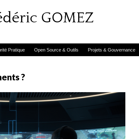
rédéric GOMEZ
ité Pratique
Open Source & Outils
Projets & Gouvernance
ments ?