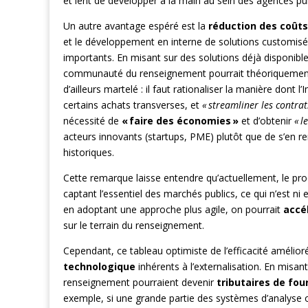
et lent de développer à la main au sein des agences pu
Un autre avantage espéré est la
réduction des coûts
et le développement en interne de solutions customisée
importants. En misant sur des solutions déjà disponib
communauté du renseignement pourrait théoriqueme
d’ailleurs martelé : il faut rationaliser la manière dont 
certains achats transverses, et
« streamliner les contrat
nécessité de
« faire des économies »
et d’obtenir
« l
acteurs innovants (startups, PME) plutôt que de s’en 
historiques.
Cette remarque laisse entendre qu’actuellement, le pr
captant l’essentiel des marchés publics, ce qui n’est ni 
en adoptant une approche plus agile, on pourrait
accé
sur le terrain du renseignement.
Cependant, ce tableau optimiste de l’efficacité amélior
technologique
inhérents à l’externalisation. En misa
renseignement pourraient devenir
tributaires de fou
exemple, si une grande partie des systèmes d’analyse