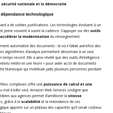
a
sécurité nationale et la démocratie
.
vs. dépendance technologique
bard a de solides justifications. Les technologies évoluent à un
nt peine souvent à suivre la cadence. S’appuyer sur des
outils
accélérer la modernisation
du renseignement.
ement automatisé des documents : là où il fallait autrefois des
des algorithmes d’analyse permettent désormais à un seul
emps record. Elle a ainsi révélé que des outils d’intelligence
ontenu média en une heure »
pour aider au tri de documents
che titanesque qui mobilisait jadis plusieurs personnes pendant
sifiées complexes offre une
puissance de calcul et une
du mal à bâtir seul. Amazon Web Services souligne que
diées aux agences permet d’améliorer la
vitesse
s, grâce à la
scalabilité
et la redondance de ces
ologique apporte sur un plateau des capacités qu’il serait coûteux