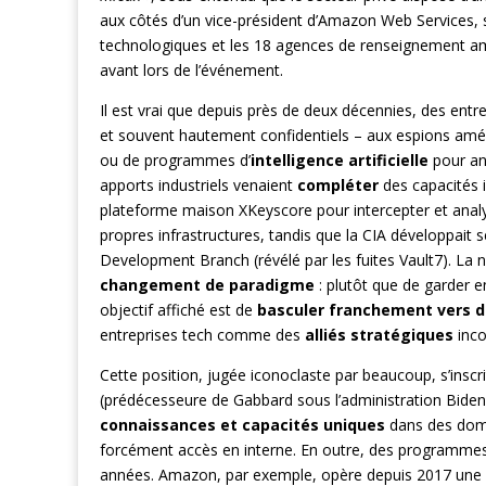
aux côtés d’un vice-président d’Amazon Web Services, so
technologiques et les 18 agences de renseignement a
avant lors de l’événement.
Il est vrai que depuis près de deux décennies, des entr
et souvent hautement confidentiels – aux espions améri
ou de programmes d’
intelligence artificielle
pour ana
apports industriels venaient
compléter
des capacités i
plateforme maison XKeyscore pour intercepter et analy
propres infrastructures, tandis que la CIA développait 
Development Branch (révélé par les fuites Vault7). La
changement de paradigme
: plutôt que de garder e
objectif affiché est de
basculer franchement vers de
entreprises tech comme des
alliés stratégiques
inco
Cette position, jugée iconoclaste par beaucoup, s’inscri
(prédécesseure de Gabbard sous l’administration Biden
connaissances et capacités uniques
dans des domai
forcément accès en interne. En outre, des programme
années. Amazon, par exemple, opère depuis 2017 une