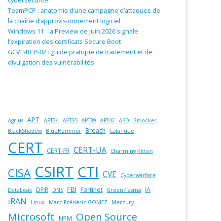
cybersécurité
TeamPCP : anatomie d’une campagne d’attaques de
la chaîne d’approvisionnement logiciel
Windows 11 : la Preview de juin 2026 signale
l’expiration des certificats Secure Boot
GCVE-BCP-02 : guide pratique de traitement et de
divulgation des vulnérabilités
APT
Agrius
APT34
APT35
APT39
APT42
ASD
Bitlocker
Breach
BlackShadow
BlueHammer
Calanque
CERT
CERT-UA
CERT-FR
Charming Kitten
CSIRT
CTI
CISA
CVE
Cyberwarfare
FBI
DFIR
Fortinet
IA
DataLeak
DNS
GreenPlasma
iRAN
Linux
Marc Frédéric GOMEZ
Mercury
Microsoft
Open Source
NPM