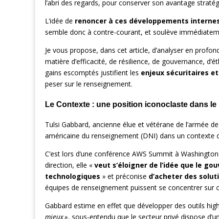
l’abri des regards, pour conserver son avantage stratég
L’idée de
renoncer à ces développements interne
semble donc à contre-courant, et soulève immédiateme
Je vous propose, dans cet article, d’analyser en profon
matière d’efficacité, de résilience, de gouvernance, d’
gains escomptés justifient les
enjeux sécuritaires e
peser sur le renseignement.
Le Contexte : une position iconoclaste dans l
Tulsi Gabbard, ancienne élue et vétérane de l’armée 
américaine du renseignement (DNI) dans un contexte d
C’est lors d’une conférence AWS Summit à Washington en
direction, elle «
veut s’éloigner de l’idée que le g
technologiques
» et préconise
d’acheter des solut
équipes de renseignement puissent se concentrer sur ce
Gabbard estime en effet que développer des outils high
mieux »
, sous-entendu que le secteur privé dispose d’un 