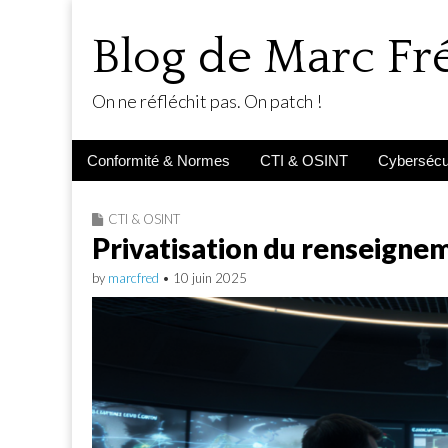
Blog de Marc F
On ne réfléchit pas. On patch !
Main
Skip
Conformité & Normes
CTI & OSINT
Cybersécur
menu
to
content
CTI & OSINT
Privatisation du renseigne
by
marcfred
•
10 juin 2025