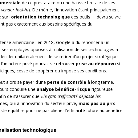
mmerciale
de ce prestataire ou une hausse brutale de ses
e
vendor lock-in
). De même, l’innovation étant principalement
sur l’
orientation technologique
des outils : il devra suivre
llent pas exactement aux besoins spécifiques du
Défense américaine : en 2018, Google a dû renoncer à un
de ses employés opposés à l’utilisation de ses technologies à
 décider unilatéralement de se retirer d’un projet stratégique.
n acteur privé pourrait se retrouver
prise au dépourvu
si
ridiques, cesse de coopérer ou impose ses conditions.
eut alors se payer d’une
perte de contrôle
à long terme.
jours conduire une
analyse bénéfice-risque
rigoureuse
afin de s’assurer que
« le gain d’efficacité dépasse les
rmes, oui à l’innovation du secteur privé,
mais pas au prix
uste équilibre pour ne pas aliéner l’efficacité future au bénéfice
rnalisation technologique