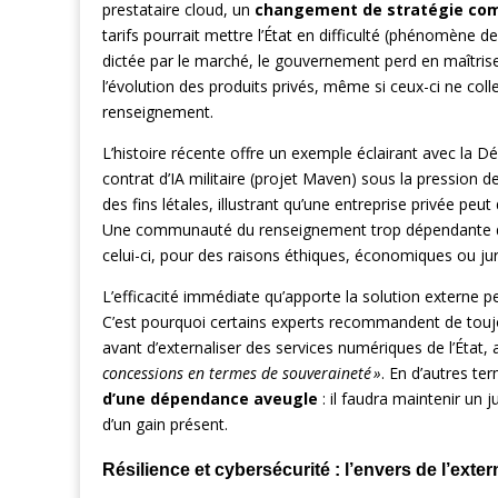
prestataire cloud, un
changement de stratégie co
tarifs pourrait mettre l’État en difficulté (phénomène d
dictée par le marché, le gouvernement perd en maîtrise 
l’évolution des produits privés, même si ceux-ci ne co
renseignement.
L’histoire récente offre un exemple éclairant avec la 
contrat d’IA militaire (projet Maven) sous la pression 
des fins létales, illustrant qu’une entreprise privée peut
Une communauté du renseignement trop dépendante d’u
celui-ci, pour des raisons éthiques, économiques ou ju
L’efficacité immédiate qu’apporte la solution externe p
C’est pourquoi certains experts recommandent de tou
avant d’externaliser des services numériques de l’État, 
concessions en termes de souveraineté »
. En d’autres te
d’une dépendance aveugle
: il faudra maintenir un j
d’un gain présent.
Résilience et cybersécurité : l’envers de l’exte