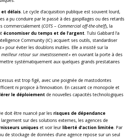
bliques.
 et délais
. Le cycle d’acquisition publique est souvent lourd,
s a pu conduire par le passé à des gaspillages ou des retards
les commercialement (
COTS
–
Commercial off-the-shelf
), la
nt
économiser du temps et de l’argent
. Tulsi Gabbard l’a
l’Intelligence Community (IC) acquiert ses outils, standardiser
s »
pour éviter les doublons inutiles. Elle a insisté sur la
e meilleur retour sur investissement »
en ouvrant la porte à des
remettre systématiquement aux quelques grands prestataires
ocessus est trop figé, avec une poignée de mastodontes
efficient ni propice à l’innovation. En cassant ce monopole et
lérer le déploiement
de nouvelles capacités technologiques
ée doit être nuancé par les
risques de dépendance
nt largement sur des solutions externes, les agences de
rnisseurs uniques
et voir leur
liberté d’action limitée
. Par
 ou de stockage de données d’une agence repose sur un seul