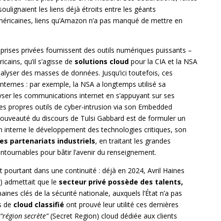
ulignaient les liens déjà étroits entre les géants
méricaines, liens qu’Amazon n’a pas manqué de mettre en
eprises privées fournissent des outils numériques puissants –
cains, qu’il s’agisse de
solutions cloud
pour la CIA et la NSA
lyser des masses de données. Jusqu’ici toutefois, ces
nternes : par exemple, la NSA a longtemps utilisé sa
ser les communications internet en s’appuyant sur ses
ses propres outils de cyber-intrusion via son Embedded
 nouveauté du discours de Tulsi Gabbard est de formuler un
n interne le développement des technologies critiques, son
s partenariats industriels
, en traitant les grandes
ntournables pour bâtir l’avenir du renseignement.
t pourtant dans une continuité : déjà en 2024, Avril Haines
) admettait que le
secteur privé possède des talents,
nes clés de la sécurité nationale, auxquels l’État n’a pas
s de
cloud classifié
ont prouvé leur utilité ces dernières
“région secrète”
(Secret Region) cloud dédiée aux clients