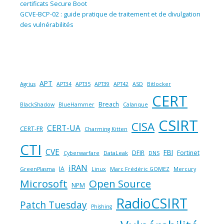
certificats Secure Boot
GCVE-BCP-02 : guide pratique de traitement et de divulgation
des vulnérabilités
APT
Agrius
APT34
APT35
APT39
APT42
ASD
Bitlocker
CERT
Breach
BlackShadow
BlueHammer
Calanque
CSIRT
CISA
CERT-UA
CERT-FR
Charming Kitten
CTI
CVE
FBI
DFIR
Fortinet
Cyberwarfare
DataLeak
DNS
iRAN
IA
GreenPlasma
Linux
Marc Frédéric GOMEZ
Mercury
Microsoft
Open Source
NPM
RadioCSIRT
Patch Tuesday
Phishing