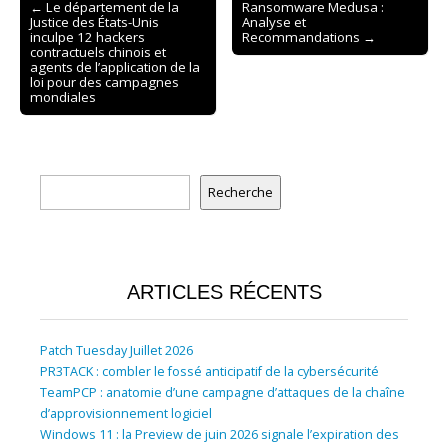
Post
← Le département de la
Ransomware Medusa :
Justice des États-Unis
Analyse et
navigation
inculpe 12 hackers
Recommandations →
contractuels chinois et
agents de l’application de la
loi pour des campagnes
mondiales
Rechercher
Recherche
ARTICLES RÉCENTS
Patch Tuesday Juillet 2026
PR3TACK : combler le fossé anticipatif de la cybersécurité
TeamPCP : anatomie d’une campagne d’attaques de la chaîne
d’approvisionnement logiciel
Windows 11 : la Preview de juin 2026 signale l’expiration des