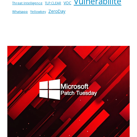
Vulnérabilité
VOC
Threat Intelligence
TLP:CLEAR
ZeroDay
Whatsapp
Yellowkey