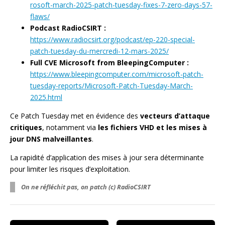
rosoft-march-2025-patch-tuesday-fixes-7-zero-days-57-
flaws/
Podcast RadioCSIRT :
https://www.radiocsirt.org/podcast/ep-220-special-
patch-tuesday-du-mercredi-12-mars-2025/
Full CVE Microsoft from BleepingComputer :
https://www.bleepingcomputer.com/microsoft-patch-
tuesday-reports/Microsoft-Patch-Tuesday-March-
2025.html
Ce Patch Tuesday met en évidence des
vecteurs d’attaque
critiques
, notamment via
les fichiers VHD et les mises à
jour DNS malveillantes
.
La rapidité d’application des mises à jour sera déterminante
pour limiter les risques d’exploitation.
On ne réfléchit pas, on patch (c) RadioCSIRT