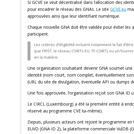
Si GCVE se veut décentralisé dans l’allocation des ide
pour encadrer le réseau des GNAs. Le site
GCVE.eu
main
approuvées ainsi que leur identifiant numérique.
Chaque nouvelle GNA doit être validée pour éviter les a
participent.
Les critères d’éligibilité incluent notamment le fait d
(par FIRST, le réseau CSIRTs EU, TF-CSIRT), ou un fournis
en la matière.
Une organisation souhaitant devenir GNA soumet une d
identité (nom court, nom complet, éventuellement son id
(URL du site de divulgation, éventuelle API ou dumps de v
Une fois approuvée, l’organisation reçoit son GNA ID uniq
Le CIRCL (Luxembourg) a été la première entité à endoss
réservé au programme CVE lui-même).
Depuis, plusieurs acteurs ont rejoint le programme e
EUVD (GNA ID 2), la plateforme commerciale VulDB (GNA