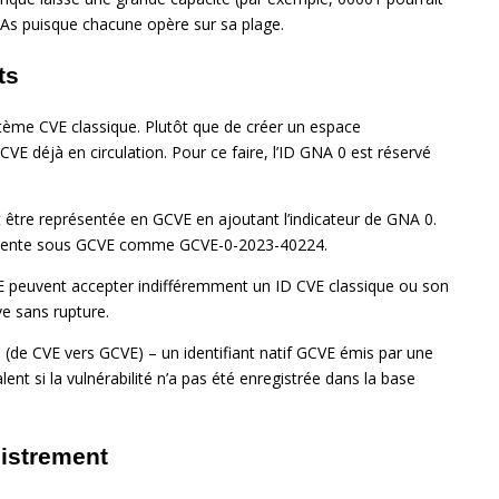
 GNAs puisque chacune opère sur sa plage.
ts
ystème CVE classique. Plutôt que de créer un espace
VE déjà en circulation. Pour ce faire, l’ID GNA 0 est réservé
t être représentée en GCVE en ajoutant l’indicateur de GNA 0.
présente sous GCVE comme GCVE-0-2023-40224.
E peuvent accepter indifféremment un ID CVE classique ou son
ve sans rupture.
(de CVE vers GCVE) – un identifiant natif GCVE émis par une
t si la vulnérabilité n’a pas été enregistrée dans la base
istrement