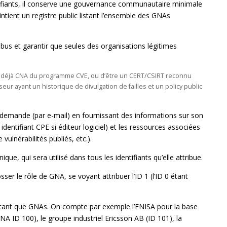
ntifiants, il conserve une gouvernance communautaire minimale
tient un registre public listant l’ensemble des GNAs
bus et garantir que seules des organisations légitimes
’être déjà CNA du programme CVE, ou d’être un CERT/CSIRT reconnu
seur ayant un historique de divulgation de failles et un policy public
emande (par e-mail) en fournissant des informations sur son
entifiant CPE si éditeur logiciel) et les ressources associées
ulnérabilités publiés, etc.).
ue, qui sera utilisé dans tous les identifiants qu’elle attribue.
er le rôle de GNA, se voyant attribuer l’ID 1 (l’ID 0 étant
n tant que GNAs. On compte par exemple l’ENISA pour la base
 ID 100), le groupe industriel Ericsson AB (ID 101), la