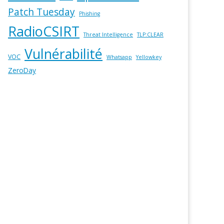
Patch Tuesday
Phishing
RadioCSIRT
Threat Intelligence
TLP:CLEAR
Vulnérabilité
VOC
Whatsapp
Yellowkey
ZeroDay