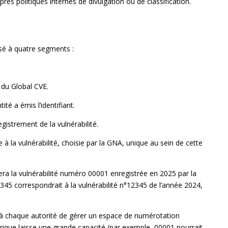
pres politiques internes de divulgation ou de classification.
sé à quatre segments :
nt du Global CVE.
té a émis l’identifiant.
istrement de la vulnérabilité.
a vulnérabilité, choisie par la GNA, unique au sein de cette
ra la vulnérabilité numéro 00001 enregistrée en 2025 par la
5 correspondrait à la vulnérabilité n°12345 de l’année 2024,
t à chaque autorité de gérer un espace de numérotation
rique laisse une grande capacité (par exemple, 00001 pourrait