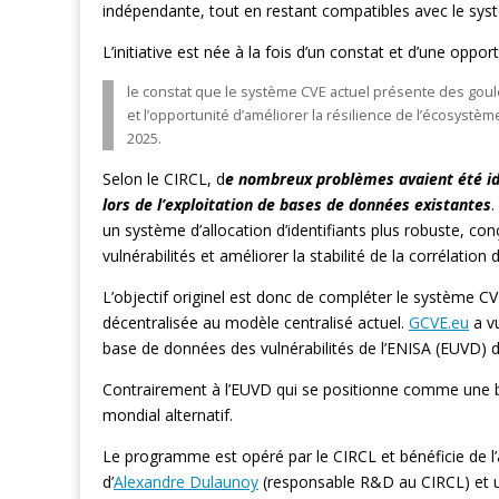
indépendante, tout en restant compatibles avec le sys
L’initiative est née à la fois d’un constat et d’une opport
le constat que le système CVE actuel présente des goul
et l’opportunité d’améliorer la résilience de l’écosystè
2025.
Selon le CIRCL, d
e nombreux problèmes avaient été iden
lors de l’exploitation de bases de données existantes
.
un système d’allocation d’identifiants plus robuste, co
vulnérabilités et améliorer la stabilité de la corrélation d
L’objectif originel est donc de compléter le système CVE
décentralisée au modèle centralisé actuel.
GCVE.eu
a vu
base de données des vulnérabilités de l’ENISA (EUVD) d
Contrairement à l’EUVD qui se positionne comme une b
mondial alternatif.
Le programme est opéré par le CIRCL et bénéficie de l’
d’
Alexandre Dulaunoy
(responsable R&D au CIRCL) et u