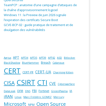
cybersécurité
TeamPCP : anatomie d’une campagne d’attaques de
la chaîne d’approvisionnement logiciel
Windows 11 : la Preview de juin 2026 signale
l’expiration des certificats Secure Boot
GCVE-BCP-02 : guide pratique de traitement et de
divulgation des vulnérabilités
APT
Agrius
APT34
APT35
APT39
APT42
ASD
Bitlocker
Breach
BlackShadow
BlueHammer
Calanque
CERT
CERT-UA
CERT-FR
Charming Kitten
CSIRT
CTI
CISA
CVE
Cyberwarfare
FBI
DFIR
Fortinet
IA
DataLeak
DNS
GreenPlasma
iRAN
Linux
Marc Frédéric GOMEZ
Mercury
Microsoft
Open Source
NPM