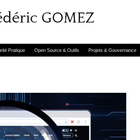
rédéric GOMEZ
ité Pratique
Open Source & Outils
Projets & Gouvernance