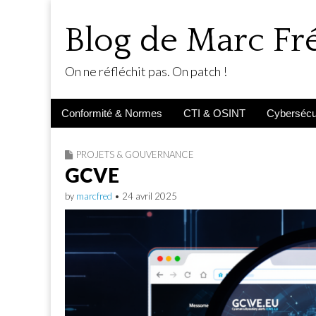
Blog de Marc F
On ne réfléchit pas. On patch !
Main
Skip
Conformité & Normes
CTI & OSINT
Cybersécur
menu
to
content
PROJETS & GOUVERNANCE
GCVE
by
marcfred
•
24 avril 2025