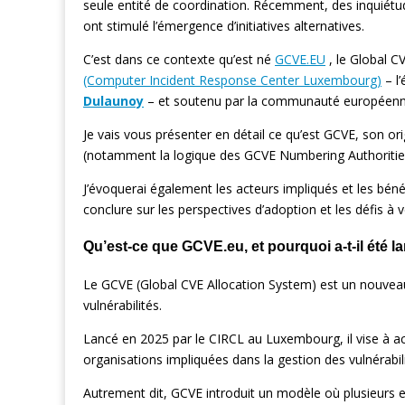
seule entité de coordination. Récemment, des inquiét
ont stimulé l’émergence d’initiatives alternatives.
C’est dans ce contexte qu’est né
GCVE.EU
, le Global C
(Computer Incident Response Center Luxembourg)
– l
Dulaunoy
– et soutenu par la communauté européenne
Je vais vous présenter en détail ce qu’est GCVE, son or
(notamment la logique des GCVE Numbering Authoritie
J’évoquerai également les acteurs impliqués et les bé
conclure sur les perspectives d’adoption et les défis à v
Qu’est-ce que GCVE.eu, et pourquoi a-t-il été l
Le GCVE (Global CVE Allocation System) est un nouveau
vulnérabilités.
Lancé en 2025 par le CIRCL au Luxembourg, il vise à accro
organisations impliquées dans la gestion des vulnérabili
Autrement dit, GCVE introduit un modèle où plusieurs en