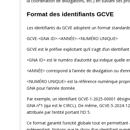
la coordination de divulgations, etc.) en suivant ses pro
Format des identifiants GCVE
Les identifiants du GCVE adoptent un format standardi
GCVE-<GNA ID>-<ANNÉE>-<NUMÉRO UNIQUE>
GCVE est le préfixe explicitant qu’il s’agit d’un identifia
<GNA ID> est le numéro d’autorité qui indique quelle enti
<ANNÉE> correspond à l’année de divulgation ou d’enreg
<NUMÉRO UNIQUE> est la référence numérique propre à l
GNA pour l’année donnée.
Par exemple, un identifiant GCVE-1-2025-00001 désigne
GNA n°1 (qui est le CIRCL). De même, GCVE-5-2024-1234
attribuée par l’entité portant l’ID 5.
Ce format garantit l’unicité globale tout en permettan
indépendant. Notons que le choix d’un identifiant numé