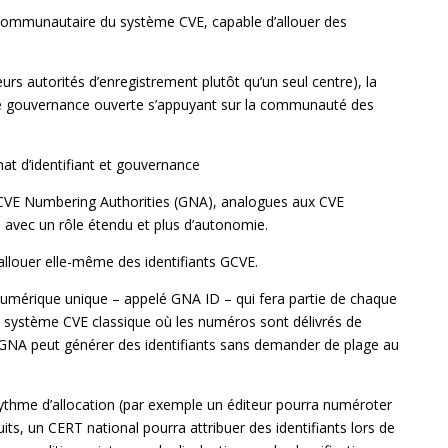
communautaire du système CVE, capable d’allouer des
eurs autorités d’enregistrement plutôt qu’un seul centre), la
une gouvernance ouverte s’appuyant sur la communauté des
at d’identifiant et gouvernance
CVE Numbering Authorities (GNA), analogues aux CVE
avec un rôle étendu et plus d’autonomie.
allouer elle-même des identifiants GCVE.
umérique unique – appelé GNA ID – qui fera partie de chaque
e du système CVE classique où les numéros sont délivrés de
e GNA peut générer des identifiants sans demander de plage au
thme d’allocation (par exemple un éditeur pourra numéroter
its, un CERT national pourra attribuer des identifiants lors de