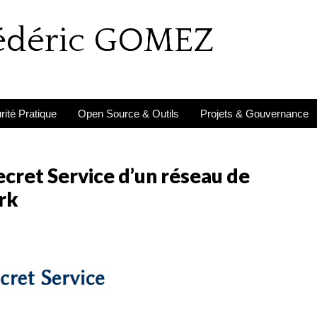
rédéric GOMEZ
ité Pratique
Open Source & Outils
Projets & Gouvernance
cret Service d’un réseau de
rk