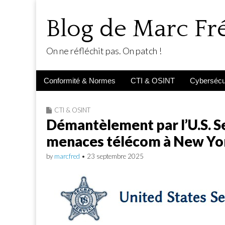
Blog de Marc F
On ne réfléchit pas. On patch !
Main
Skip
Conformité & Normes
CTI & OSINT
Cybersécur
menu
to
content
CTI & OSINT
Démantèlement par l’U.S. Se
menaces télécom à New Yo
by
marcfred
•
23 septembre 2025