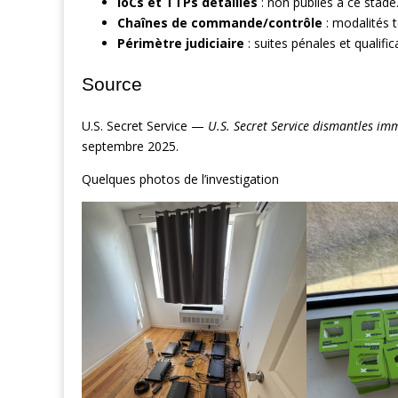
IoCs et TTPs détaillés
: non publiés à ce stade
Chaînes de commande/contrôle
: modalités t
Périmètre judiciaire
: suites pénales et qualific
Source
U.S. Secret Service —
U.S. Secret Service dismantles im
septembre 2025.
Quelques photos de l’investigation