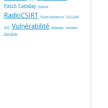
Patch Tuesday
Phishing
RadioCSIRT
Threat Intelligence
TLP:CLEAR
Vulnérabilité
VOC
Whatsapp
Yellowkey
ZeroDay