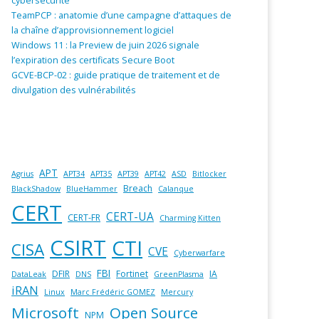
cybersécurité
TeamPCP : anatomie d’une campagne d’attaques de
la chaîne d’approvisionnement logiciel
Windows 11 : la Preview de juin 2026 signale
l’expiration des certificats Secure Boot
GCVE-BCP-02 : guide pratique de traitement et de
divulgation des vulnérabilités
APT
Agrius
APT34
APT35
APT39
APT42
ASD
Bitlocker
Breach
BlackShadow
BlueHammer
Calanque
CERT
CERT-UA
CERT-FR
Charming Kitten
CSIRT
CTI
CISA
CVE
Cyberwarfare
FBI
DFIR
Fortinet
IA
DataLeak
DNS
GreenPlasma
iRAN
Linux
Marc Frédéric GOMEZ
Mercury
Microsoft
Open Source
NPM