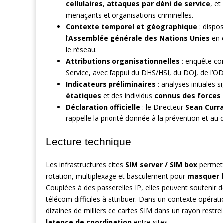
cellulaires
,
attaques par déni de service
, et
menaçants et organisations criminelles.
Contexte temporel et géographique
: dispos
l’
Assemblée générale des Nations Unies
en c
le réseau.
Attributions organisationnelles
: enquête con
Service, avec l’appui du DHS/HSI, du DOJ, de l’O
Indicateurs préliminaires
: analyses initiales 
étatiques
et des individus
connus des forces 
Déclaration officielle
: le Directeur
Sean Curr
rappelle la priorité donnée à la prévention et 
Lecture technique
Les infrastructures dites
SIM server / SIM box
permett
rotation, multiplexage et basculement pour
masquer l
Couplées à des passerelles IP, elles peuvent soutenir 
télécom difficiles à attribuer. Dans un contexte opérati
dizaines de milliers de cartes SIM dans un rayon restr
latence de coordination
entre sites.