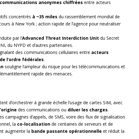
communications anonymes chiffrées
entre acteurs
itifs concentrés
à ~35 miles
du rassemblement mondial de
ours à New York ; action rapide de l’agence pour neutraliser
duite par l’
Advanced Threat Interdiction Unit
du Secret
DNI, du NYPD et d’autres partenaires.
signalant des communications cellulaires entre
acteurs
de l’ordre fédérales
.
an
souligne l’ampleur du risque pour les télécommunications et
au démantèlement rapide des menaces.
ent d’orchestrer à grande échelle l’usage de cartes SIM, avec
’origine
des communications ou
diluer les charges
.
des campagnes d’appels, de SMS, voire des flux de signalisation
onnel, la
co-localisation
de centaines de serveurs et de
eint augmente la
bande passante opérationnelle
et réduit la