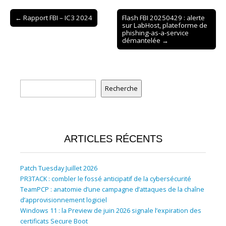
Post
← Rapport FBI – IC3 2024
Flash FBI 20250429 : alerte
sur LabHost, plateforme de
navigation
phishing-as-a-service
démantelée →
Rechercher
Recherche
ARTICLES RÉCENTS
Patch Tuesday Juillet 2026
PR3TACK : combler le fossé anticipatif de la cybersécurité
TeamPCP : anatomie d’une campagne d’attaques de la chaîne
d’approvisionnement logiciel
Windows 11 : la Preview de juin 2026 signale l’expiration des
certificats Secure Boot