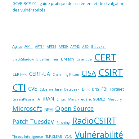
GCVE-BCP-02 : guide pratique de traitement et de divulgation
des vulnérabilités
APT
Agrius
APT34
APT35
APT39
APT42
ASD
Bitlocker
CERT
Breach
BlackShadow
BlueHammer
Calanque
CSIRT
CISA
CERT-UA
CERT-FR
Charming Kitten
CTI
CVE
FBI
DFIR
Fortinet
Cyberwarfare
DataLeak
DNS
iRAN
IA
GreenPlasma
Linux
Marc Frédéric GOMEZ
Mercury
Microsoft
Open Source
NPM
RadioCSIRT
Patch Tuesday
Phishing
Vulnérabilité
VOC
Threat Intelligence
TLP:CLEAR