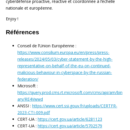
cyberdéfense proactive, réactive et coordonnée à l’échelle
nationale et européenne.
Enjoy !
Références
Conseil de l’Union Européenne :
https://www.consilium.europa.eu/en/press/press-
releases/2024/05/03/cyber-statement-by-the-high-
representative-on-behalf-of-the-eu-on-continued-
malicious-behaviour-in-cyberspace-by-the-russian-
federation/
Microsoft :
https://query.prod.cms.rt.microsoft.com/cms/api/am/bin
ary/RE4Vwwd
ANSSI :
https://www.cert.ssi.gouv.fr/uploads/CERTFR-
2023-CTI-009.pdf
CERT-UA :
https://cert.gov.ua/article/6281123
CERT-UA :
https://cert.gov.ua/article/5702579