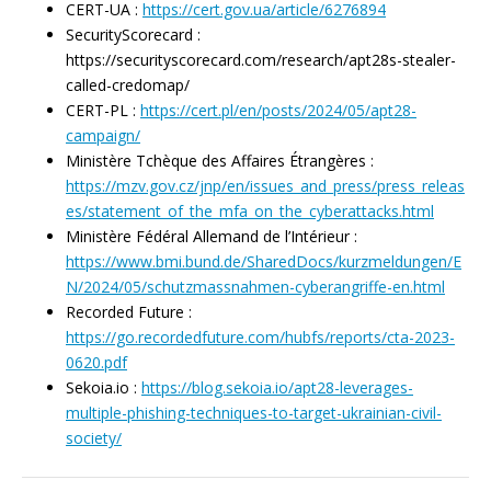
CERT-UA :
https://cert.gov.ua/article/6276894
SecurityScorecard :
https://securityscorecard.com/research/apt28s-stealer-
called-credomap/
CERT-PL :
https://cert.pl/en/posts/2024/05/apt28-
campaign/
Ministère Tchèque des Affaires Étrangères :
https://mzv.gov.cz/jnp/en/issues_and_press/press_releas
es/statement_of_the_mfa_on_the_cyberattacks.html
Ministère Fédéral Allemand de l’Intérieur :
https://www.bmi.bund.de/SharedDocs/kurzmeldungen/E
N/2024/05/schutzmassnahmen-cyberangriffe-en.html
Recorded Future :
https://go.recordedfuture.com/hubfs/reports/cta-2023-
0620.pdf
Sekoia.io :
https://blog.sekoia.io/apt28-leverages-
multiple-phishing-techniques-to-target-ukrainian-civil-
society/