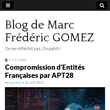
Blog de Marc
Frédéric GOMEZ
On ne réfléchit pas. On patch !
CTI & OSINT
Compromission d’Entités
Françaises par APT28
by
marcfred
•
30 avril 2025