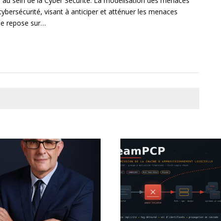
e au sein de la Cyber Sécurité. La modélisation des menaces
bersécurité, visant à anticiper et atténuer les menaces
lle repose sur…