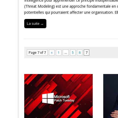
Intelligence pour appréhender ce principe indispensabl
(Threat Modeling) est une approche fondamentale en cy
potentielles qui pourraient affecter une organisation. E
La suite →
Page 7 of 7
«
1
…
5
6
7