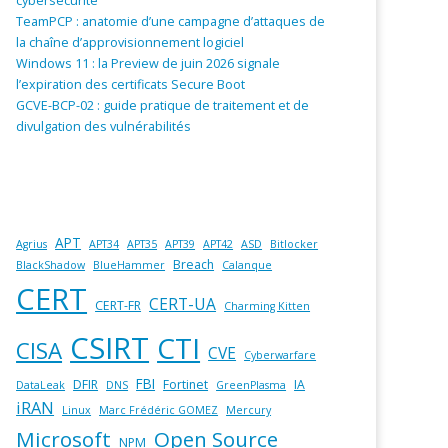
cybersécurité
TeamPCP : anatomie d’une campagne d’attaques de
la chaîne d’approvisionnement logiciel
Windows 11 : la Preview de juin 2026 signale
l’expiration des certificats Secure Boot
GCVE-BCP-02 : guide pratique de traitement et de
divulgation des vulnérabilités
APT
Agrius
APT34
APT35
APT39
APT42
ASD
Bitlocker
Breach
BlackShadow
BlueHammer
Calanque
CERT
CERT-UA
CERT-FR
Charming Kitten
CSIRT
CTI
CISA
CVE
Cyberwarfare
FBI
DFIR
Fortinet
IA
DataLeak
DNS
GreenPlasma
iRAN
Linux
Marc Frédéric GOMEZ
Mercury
Microsoft
Open Source
NPM