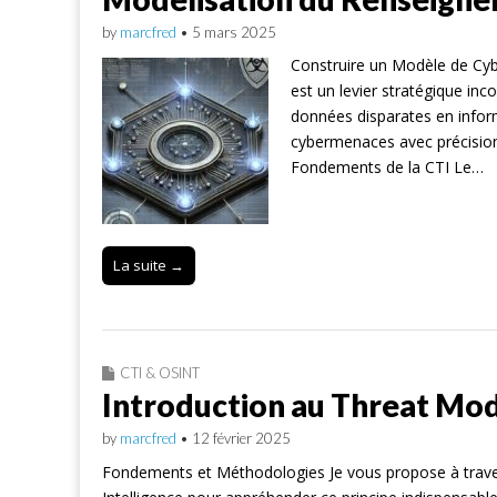
by
marcfred
•
5 mars 2025
Construire un Modèle de Cybe
est un levier stratégique inc
données disparates en inform
cybermenaces avec précision
Fondements de la CTI Le…
La suite →
CTI & OSINT
Introduction au Threat Mod
by
marcfred
•
12 février 2025
Fondements et Méthodologies Je vous propose à traver