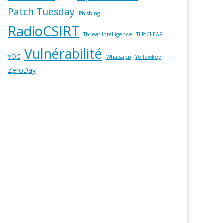
Patch Tuesday
Phishing
RadioCSIRT
Threat Intelligence
TLP:CLEAR
Vulnérabilité
VOC
Whatsapp
Yellowkey
ZeroDay