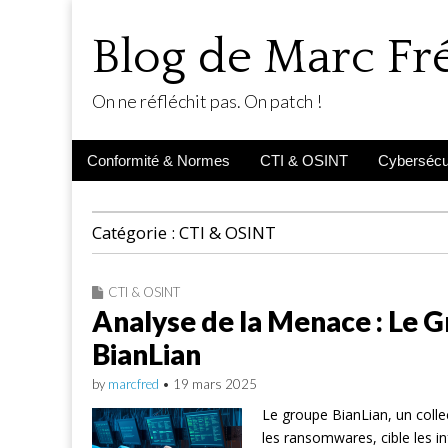
Blog de Marc F
On ne réfléchit pas. On patch !
Main
Skip
Conformité & Normes
CTI & OSINT
Cybersécur
menu
to
content
Catégorie :
CTI & OSINT
CTI & OSINT
Analyse de la Menace : Le 
BianLian
by
marcfred
•
19 mars 2025
Le groupe BianLian, un collec
les ransomwares, cible les in