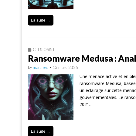
La suite →
CTI & OSINT
Ransomware Medusa : Ana
by
marcfred
•
13 mars 2025
Une menace active et en ple
ransomware Medusa, basée su
un éclairage sur cette menace
gouvernementales. Le ransom
2021…
La suite →